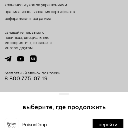
хранение и уход за украшениями
правила использования сертификата
реферальная программа
узнавайте первыми о
новинках, специальных
мероприятиях, скидках и
многом другом
бесплатный звонок по России
8 800 775⁠-07⁠-19
© 2013-2026 ООО «Пойзон Дроп».
все права защищены.
выберите, где продолжить
Для хорошей работы сайта мы используем файлы cookies
и сервисы аналитики. Продолжая его использование,
PoisonDrop
перейти