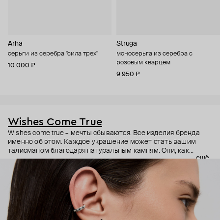
Arha
Struga
серьги из серебра "сила трех"
моносерьга из серебра с
розовым кварцем
10 000 ₽
9 950 ₽
Wishes Come True
Wishes come true – мечты сбываются. Все изделия бренда
именно об этом. Каждое украшение может стать вашим
талисманом благодаря натуральным камням. Они, как
ещё
известно, обладают очень сильной энергетикой и
различными свойствами – ваши желания рискуют сбыться.
Дизайнер Анастасия Тарасова мечтала о своём бренде
украшений, и её мечта сбылась.