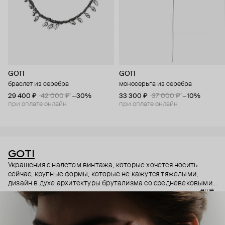
GOTI
GOTI
браслет из серебра
моносерьга из серебра
29 400 ₽
42 000 ₽
−30%
33 300 ₽
37 000 ₽
−10%
при оплате онлайн
при оплате онлайн
GOTI
Украшения с налетом винтажа, которые хочется носить
сейчас; крупные формы, которые не кажутся тяжелыми;
дизайн в духе архитектуры брутализма со средневековыми
ещё
символами – эстетика итальянского бренда GOTI строится
на красивых парадоксах. Парадоксах, которые не
замечаешь, потому что элементы каждого украшения
складываются максимально гармонично.