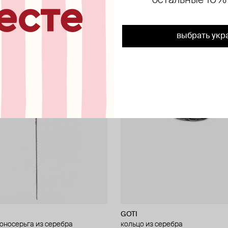
остальные 10%
есте
new
exclusive
выбрать укр
GOTI
оносерьга из серебра
кольцо из серебра