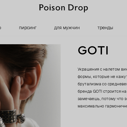
о
пирсинг
для мужчин
тренды
GOTI
Украшения с налетом вин
формы, которые не кажу
брутализма со средневе
бренда GOTI строится на
замечаешь, потому что 
максимально гармоничн