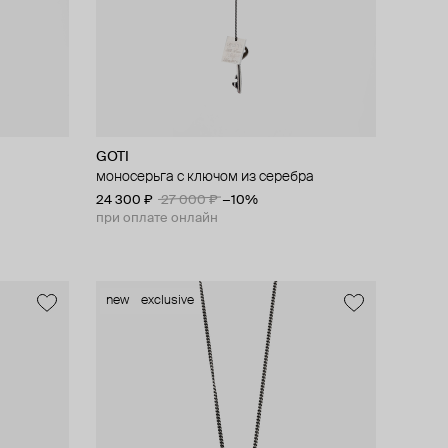
GOTI
моносерьга с ключом из серебра
24 300 ₽
27 000 ₽
−10%
при оплате онлайн
new
exclusive