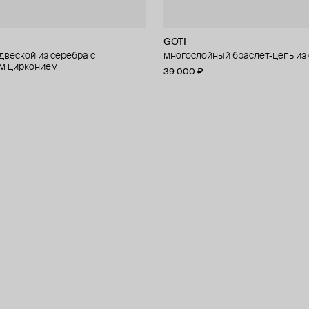
GOTI
двеской из серебра с
многослойный браслет-цепь из
м цирконием
39 000 ₽