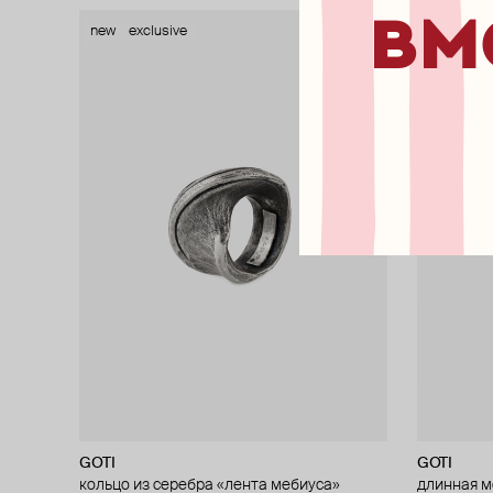
вм
new
exclusive
exclusive
GOTI
GOTI
кольцо из серебра «лента мебиуса»
длинная м