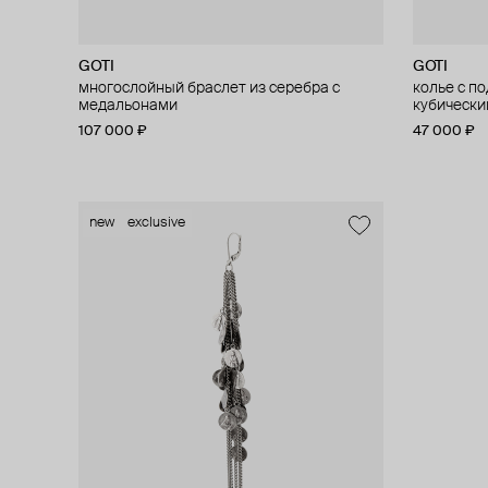
GOTI
GOTI
многослойный браслет из серебра с
колье с по
медальонами
кубически
107 000 ₽
47 000 ₽
new
exclusive