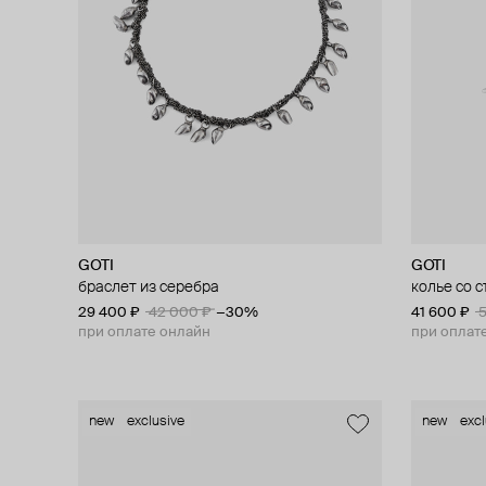
GOTI
GOTI
браслет из серебра
колье со 
29 400 ₽
42 000 ₽
−30%
41 600 ₽
5
при оплате онлайн
при оплат
new
exclusive
new
excl