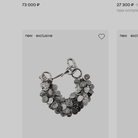
73 000 ₽
27 300 ₽
при оплат
new
exclusive
new
excl