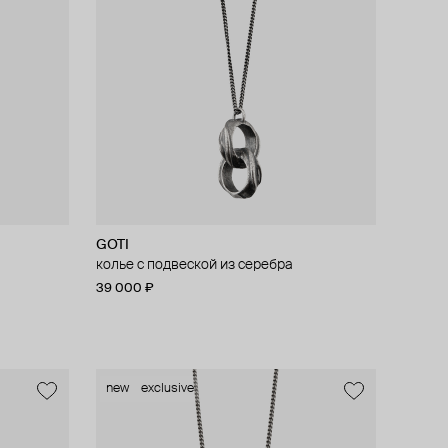
GOTI
колье с подвеской из серебра
39 000 ₽
new
exclusive