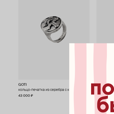
по
GOTI
GOTI
кольцо-печатка из серебра с короной
колье с п
43 000 ₽
45 000 ₽
б