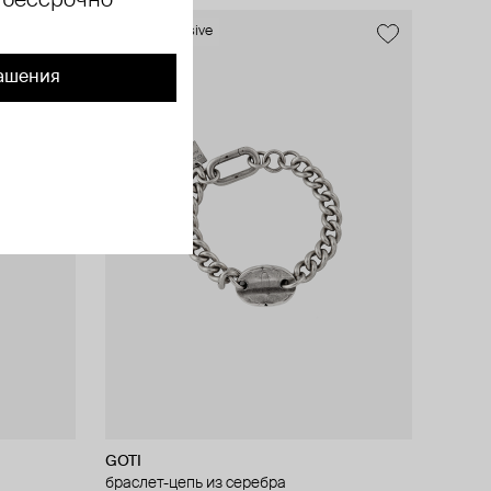
 бессрочно
new
exclusive
ашения
GOTI
браслет-цепь из серебра