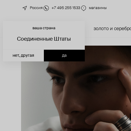
Россия
+7 495 255 1533
магазины
ваша страна
новинки
каталог
золото и серебр
Соединенные Штаты
нет, другая
да