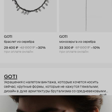
GOTI
GOTI
браслет из серебра
моносерьга из серебра
29 400 ₽
42 000 ₽
−30%
33 300 ₽
37 000 ₽
−10%
при оплате онлайн
при оплате онлайн
GOTI
Украшения с налетом винтажа, которые хочется носить
сейчас; крупные формы, которые не кажутся тяжелыми;
дизайн в духе архитектуры брутализма со средневековыми
ещё
символами – эстетика итальянского бренда GOTI строится
на красивых парадоксах. Парадоксах, которые не
замечаешь, потому что элементы каждого украшения
складываются максимально гармонично.