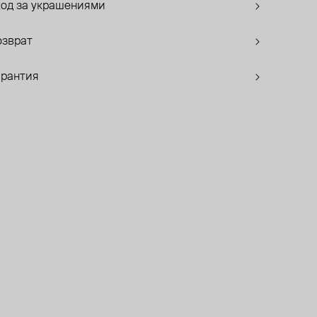
ход за украшениями
озврат
арантия