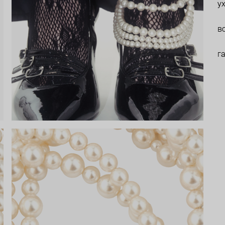
у
в
г