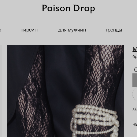
о
пирсинг
для мужчин
тренды
M
бр
х
н