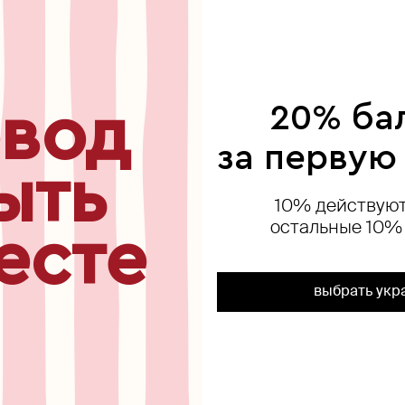
ься
вод
20% ба
за первую
ыть
10% действуют
остальные 10%
есте
выбрать укр