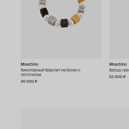
Moschino
Moschino
Moschino
Moschino
биколорный браслет из бусин с
кольцо «сердце»
брошь «ро
асимметри
логотипом
37 000 ₽
52 000 ₽
42 000 ₽
45 000 ₽