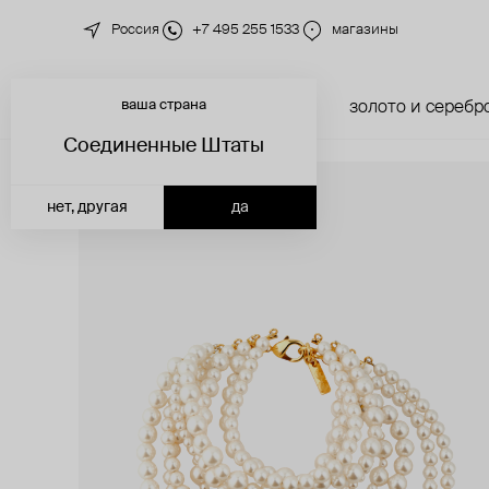
Россия
+7 495 255 1533
магазины
ваша страна
новинки
каталог
золото и серебр
Соединенные Штаты
нет, другая
да