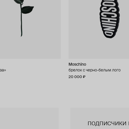
Moschino
Moschino
за»
чные серьги из бусин
брелок с черно-белым лого
брелок с кошельком
20 000 ₽
47 000 ₽
подписчики 