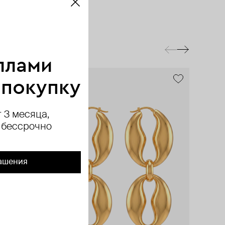
ллами
 покупку
 3 месяца,
 бессрочно
ашения