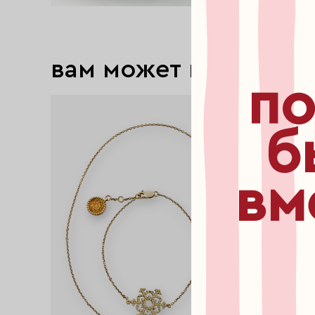
вам может понравит
по
exclusive
б
вм