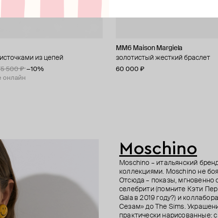
dibert
MM6 Maison Margiela
Hugo Kreit
Seed Bead
Kotlo Studio
кисточками из цепей
ные серьги-ракушки
й браслет orion из латуни
ный браслет розовый
золотистый жесткий браслет
позолоченный браслет из латуни 
золотистый браслет «рыбка» и
золотистый браслет из бежево
» из керамики
жемчуга майорка с шипами "па
9 500 ₽
75 500 ₽
−10%
−10%
60 000 ₽
42 000 ₽
4 080 ₽
4 800 ₽
−15%
200 ₽
−20%
7 500 ₽
е онлайн
е онлайн
при оплате онлайн
е онлайн
Moschino
Moschino – итальянский брен
коллекциями. Moschino не боя
Отсюда – показы, мгновенно
селебрити (помните Кэти Пер
Gala в 2019 году?) и коллаб
Сезам» до The Sims. Украшен
практически нарисованные: с