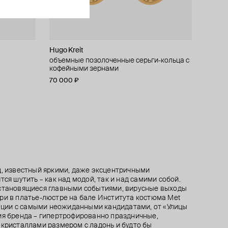
Hugo Kreit
Tannum
Phenomenal Studio
Kotlo Studio
nail twist
з керамики
го
объемные позолоченные серьги-кольца с
позолоченный многослойный браслет-
позолоченный браслет с кристаллом и
золотистый браслет из крупного жемчуга
нки живы!"
кофейными зернами
цепь
жемчугом pearly green
майорка c японским бисером "игривое
настроение"
70 000 ₽
9 730 ₽
8 960 ₽
6 500 ₽
13 900 ₽
11 200 ₽
−20%
−30%
при оплате онлайн
при оплате онлайн
д, известный яркими, даже эксцентричными
тся шутить – как над модой, так и над самими собой.
 становящиеся главными событиями, вирусные выходы
ри в платье-люстре на бале Института костюма Met
орации с самыми неожиданными кандидатами, от «Улицы
ия бренда – гипертрофированно праздничные,
 кристаллами размером с ладонь и будто бы