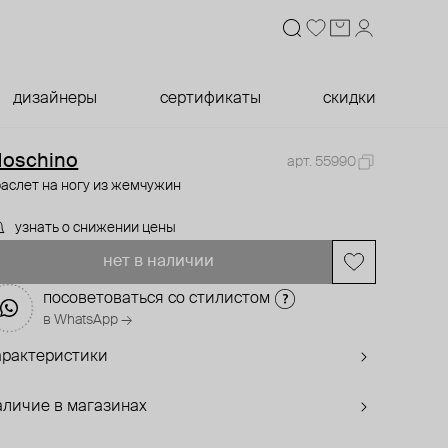
дизайнеры
сертификаты
скидки
oschino
арт. 55990
аслет на ногу из жемчужин
узнать о снижении цены
нет в наличии
посоветоваться со стилистом
в WhatsApp →
арактеристики
аличие в магазинах