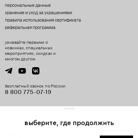
персональные данные
хранение и уход за украшениями
правила использования сертификата
реферальная программа
узнавайте первыми о
новинках, специальных
мероприятиях, скидках и
многом другом
бесплатный звонок по России
8 800 775⁠-07⁠-19
© 2013-2026 ООО «Пойзон Дроп».
все права защищены.
выберите, где продолжить
Для хорошей работы сайта мы используем файлы cookies