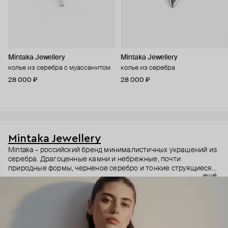
Mintaka Jewellery
Mintaka Jewellery
колье из серебра с муассанитом
колье из серебра
28 000 ₽
28 000 ₽
Mintaka Jewellery
Mintaka – российский бренд минималистичных украшений из
серебра. Драгоценные камни и небрежные, почти
природные формы, черненое серебро и тонкие струящиеся
ещё
цепи – в этих украшениях дизайнеры соединили силу и
нежность, авангардные детали и классический дизайн.
Какую часть вашего характера они подчеркнут? Выбор за
вами.