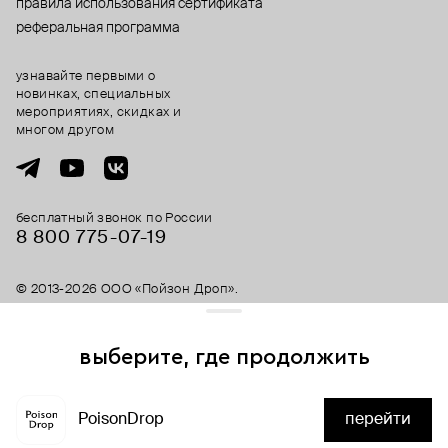
правила использования сертификата
реферальная программа
узнавайте первыми о
новинках, специальных
мероприятиях, скидках и
многом другом
бесплатный звонок по России
8 800 775⁠-07⁠-19
© 2013-2026 ООО «Пойзон Дроп».
все права защищены.
выберите, где продолжить
Для хорошей работы сайта мы используем файлы cookies
и сервисы аналитики. Продолжая его использование,
скоро здесь будет
PoisonDrop
перейти
вы соглашаетесь с нашим
положением об обработке