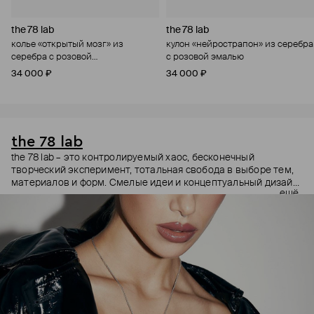
the 78 lab
the 78 lab
колье «открытый мозг» из
кулон «нейрострапон» из серебра
серебра с розовой
с розовой эмалью
нанокерамикой
34 000 ₽
34 000 ₽
the 78 lab
the 78 lab – это контролируемый хаос, бесконечный
творческий эксперимент, тотальная свобода в выборе тем,
материалов и форм. Смелые идеи и концептуальный дизайн
ещё
the 78 lab вызывают вопросы: как? зачем? где найти?
Последняя коллекция the 78 lab – погружение в мир из
романов Виктора Пелевина, в котором люди размножаются
с помощью нейрострапонов, а мозг живет отдельно от тела.
Украшения – находки, добытые в этом путешествии.