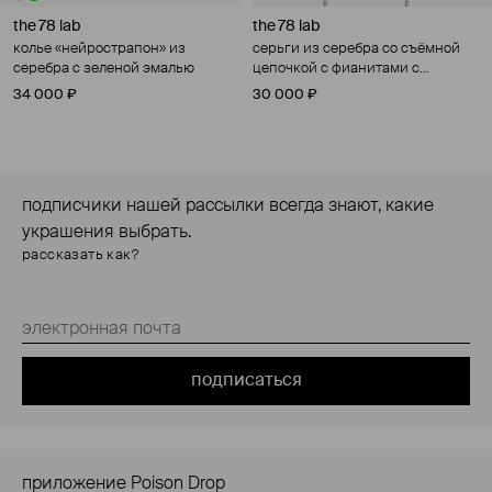
the 78 lab
the 78 lab
колье «нейрострапон» из
серьги из серебра со съёмной
серебра с зеленой эмалью
цепочкой с фианитами с
длинной цепочкой
34 000 ₽
30 000 ₽
подписчики нашей рассылки всегда знают, какие
украшения выбрать.
рассказать как?
подписаться
приложение Poison Drop