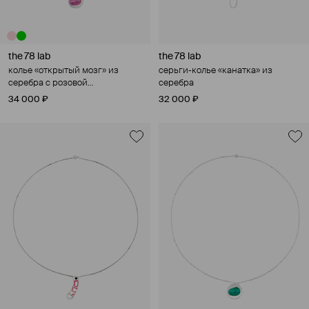
the 78 lab
the 78 lab
колье «открытый мозг» из
серьги-колье «канатка» из
серебра с розовой
серебра
нанокерамикой
34 000 ₽
32 000 ₽