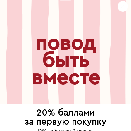
хранение и уход за украшениями
правила использования сертификата
реферальная программа
узнавайте первыми о
повод
новинках, специальных
мероприятиях, скидках и
многом другом
быть
вместе
бесплатный звонок по России
8 800 775⁠-07⁠-19
© 2013-2026 ООО «Пойзон Дроп».
все права защищены.
20% баллами
выберите, где продолжить
за первую покупку
Для хорошей работы сайта мы используем файлы cookies