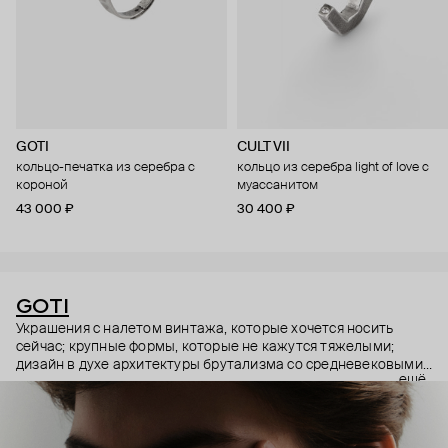
GOTI
CULT VII
кольцо-печатка из серебра с
кольцо из серебра light of love с
короной
муассанитом
43 000 ₽
30 400 ₽
GOTI
Украшения с налетом винтажа, которые хочется носить
сейчас; крупные формы, которые не кажутся тяжелыми;
дизайн в духе архитектуры брутализма со средневековыми
ещё
символами – эстетика итальянского бренда GOTI строится
на красивых парадоксах. Парадоксах, которые не
замечаешь, потому что элементы каждого украшения
складываются максимально гармонично.