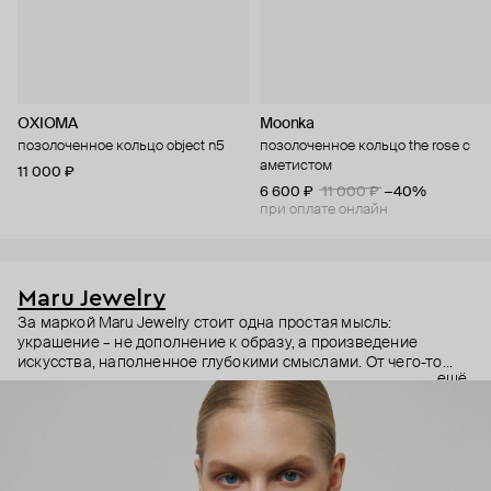
OXIOMA
Moonka
позолоченное кольцо object n5
позолоченное кольцо the rose с
аметистом
11 000 ₽
6 600 ₽
11 000 ₽
−40%
при оплате онлайн
Maru Jewelry
За маркой Maru Jewelry стоит одна простая мысль:
украшение – не дополнение к образу, а произведение
искусства, наполненное глубокими смыслами. От чего-то
ещё
очень личного – любви к своему телу – до масштабного –
открытости миру и другим культурам. Основательница
бренда Мария Калемагина не ограничивает себя в выборе
источников вдохновения. Линии женской фигуры,
магические символы и целые направления в искусстве – все
это находит отражение в коллекциях Maru Jewelry.