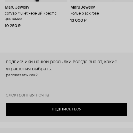
Maru Jewelry
Maru Jewelry
сотуар «juliet черный крест с
колье black rose
цветами»
13 000 ₽
10 250 ₽
подписчики нашей рассылки всегда знают, какие
украшения выбрать.
рассказать как?
подписаться