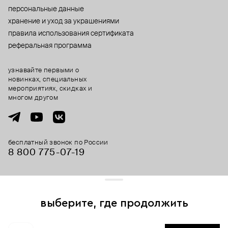
персональные данные
хранение и уход за украшениями
правила использования сертификата
реферальная программа
узнавайте первыми о
новинках, специальных
мероприятиях, скидках и
многом другом
бесплатный звонок по России
8 800 775⁠-07⁠-19
© 2013-2026 ООО «Пойзон Дроп».
все права защищены.
выберите, где продолжить
Для хорошей работы сайта мы используем файлы cookies