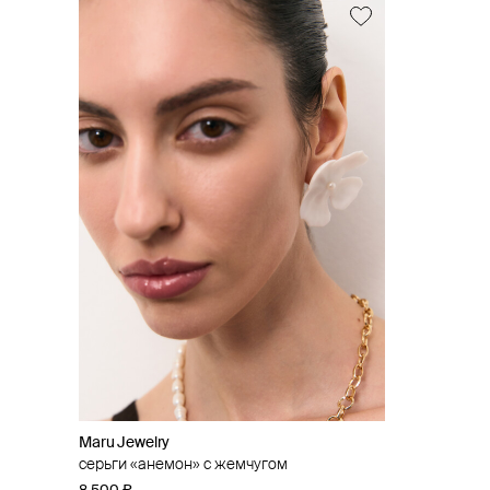
Maru Jewelry
серьги «анемон» с жемчугом