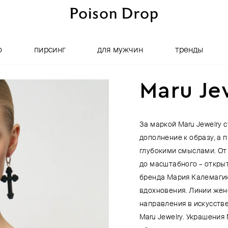
о
пирсинг
для мужчин
тренды
Maru Je
За маркой Maru Jewelry 
дополнение к образу, а 
глубокими смыслами. От 
до масштабного – откры
бренда Мария Калемагин
вдохновения. Линии жен
направления в искусстве
Maru Jewelry. Украшения M