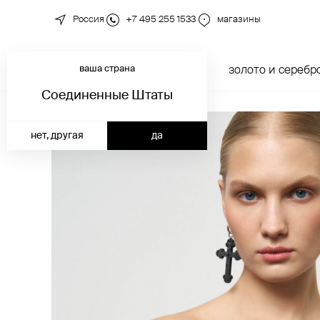
Россия
+7 495 255 1533
магазины
ваша страна
новинки
каталог
золото и серебр
Соединенные Штаты
нет, другая
да