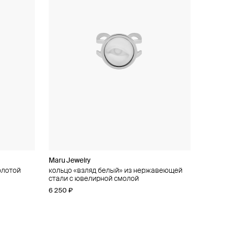
Maru Jewelry
олотой
кольцо «взляд белый» из нержавеющей
стали с ювелирной смолой
6 250 ₽