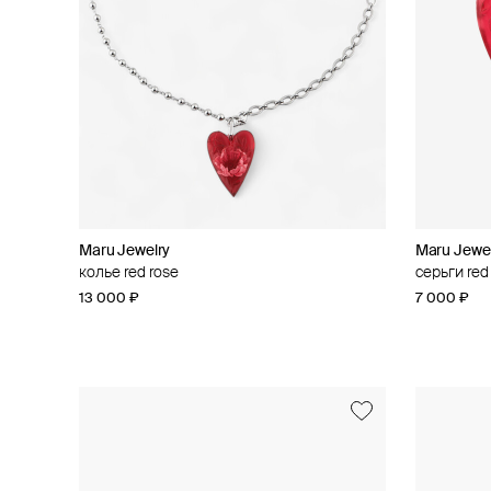
Maru Jewelry
Maru Jewe
колье red rose
серьги red
13 000 ₽
7 000 ₽