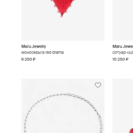
Maru Jewelry
Maru Jewe
моносерьга red drama
сотуар «ju
6 250 ₽
10 250 ₽