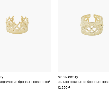
lry
Maru Jewelry
акраме» из бронзы с позолотой
кольцо «связь» из бронзы с поз
12 250 ₽