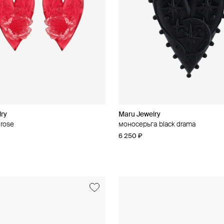
lry
Maru Jewelry
 rose
моносерьга black drama
6 250 ₽