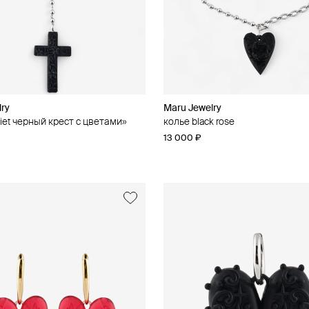
lry
Maru Jewelry
liet черный крест с цветами»
колье black rose
13 000 ₽