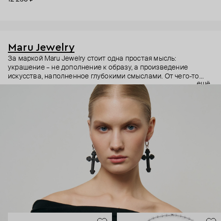
Maru Jewelry
За маркой Maru Jewelry стоит одна простая мысль:
украшение – не дополнение к образу, а произведение
искусства, наполненное глубокими смыслами. От чего-то
ещё
очень личного – любви к своему телу – до масштабного –
открытости миру и другим культурам. Основательница
бренда Мария Калемагина не ограничивает себя в выборе
источников вдохновения. Линии женской фигуры,
магические символы и целые направления в искусстве – все
это находит отражение в коллекциях Maru Jewelry.
Украшения Maru Jewelry для тех, кто тоже считает, что арт-
объектам место не только в музеях.