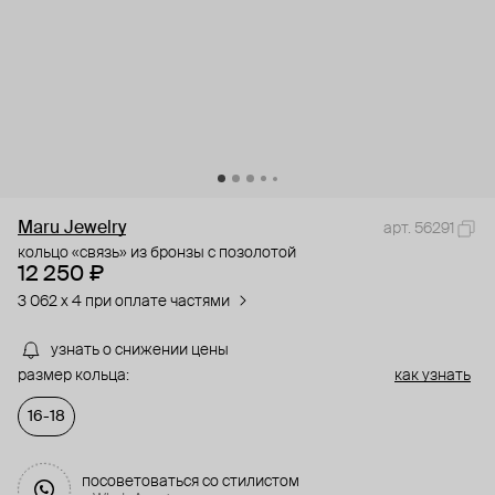
Maru Jewelry
арт. 56291
кольцо «связь» из бронзы с позолотой
12 250 ₽
3 062 x 4 при оплате частями
узнать о снижении цены
размер кольца:
как узнать
16-18
посоветоваться со стилистом