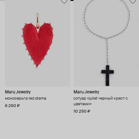
Maru Jewelry
Maru Jewelry
моносерьга red drama
сотуар «juliet черный крест с
цветами»
6 250 ₽
10 250 ₽