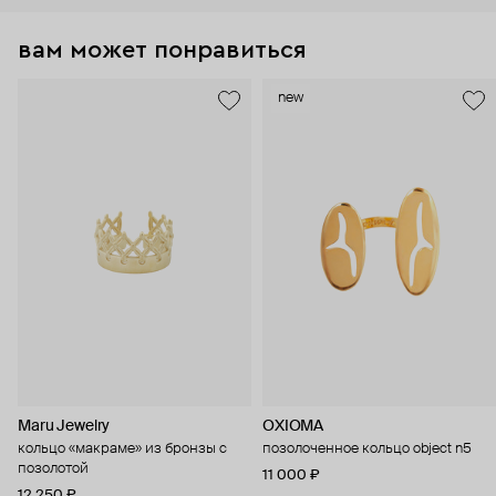
вам может понравиться
new
Maru Jewelry
OXIOMA
кольцо «макраме» из бронзы с
позолоченное кольцо object n5
позолотой
11 000 ₽
12 250 ₽