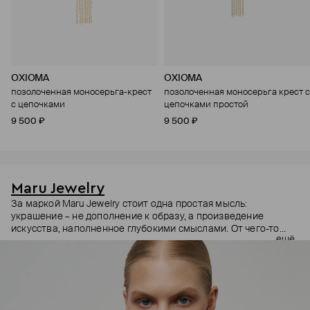
OXIOMA
OXIOMA
позолоченная моносерьга-крест
позолоченная моносерьга крест с
с цепочками
цепочками простой
9 500 ₽
9 500 ₽
Maru Jewelry
За маркой Maru Jewelry стоит одна простая мысль:
украшение – не дополнение к образу, а произведение
искусства, наполненное глубокими смыслами. От чего-то
ещё
очень личного – любви к своему телу – до масштабного –
открытости миру и другим культурам. Основательница
бренда Мария Калемагина не ограничивает себя в выборе
источников вдохновения. Линии женской фигуры,
магические символы и целые направления в искусстве – все
это находит отражение в коллекциях Maru Jewelry.