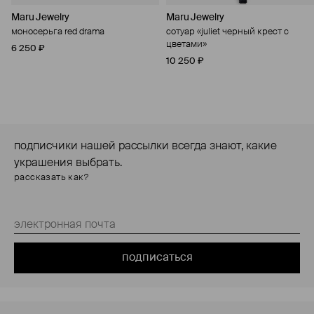
Maru Jewelry
Maru Jewelry
моносерьга red drama
сотуар «juliet черный крест с
цветами»
6 250 ₽
10 250 ₽
подписчики нашей рассылки всегда знают, какие
украшения выбрать.
рассказать как?
подписаться