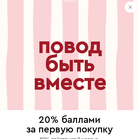
персональные данные
хранение и уход за украшениями
правила использования сертификата
реферальная программа
повод
узнавайте первыми о
новинках, специальных
мероприятиях, скидках и
быть
многом другом
вместе
бесплатный звонок по России
8 800 775⁠-07⁠-19
© 2013-2026 ООО «Пойзон Дроп».
все права защищены.
20% баллами
выберите, где продолжить
за первую покупку
Для хорошей работы сайта мы используем файлы cookies