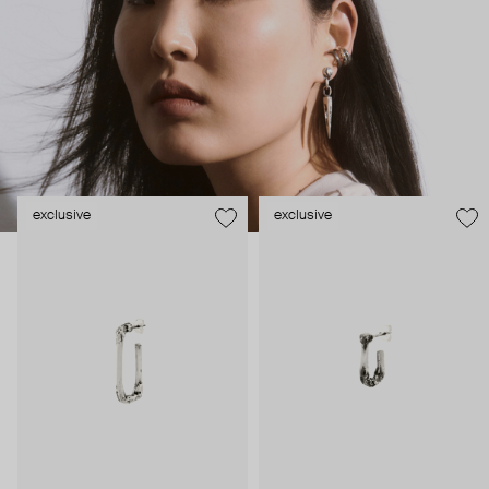
формой. Это, буквально, скульпторский процесс: огонь,
инструменты, расплавленный воск и – отпустить мысли в
свободный полет. Результат не всегда совпадает с
задуманным, но так им гораздо интереснее. Двух абсолютно
одинаковых украшений нет и не будет, и в этом их сила и
привлекательность.
exclusive
exclusive