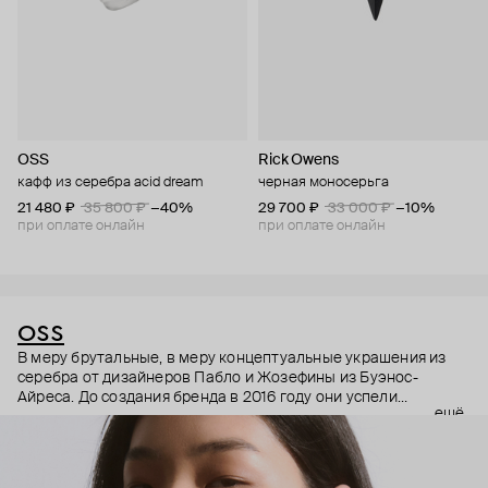
OSS
Rick Owens
кафф из серебра acid dream
черная моносерьга
21 480 ₽
35 800 ₽
−40%
29 700 ₽
33 000 ₽
−10%
при оплате онлайн
при оплате онлайн
OSS
В меру брутальные, в меру концептуальные украшения из
серебра от дизайнеров Пабло и Жозефины из Буэнос-
Айреса. До создания бренда в 2016 году они успели
ещё
поработать и в индивидуальных проектах, связанных с
модой или дизайном, и в ресторанах.
Больше всего ребят вдохновляет технология работы с