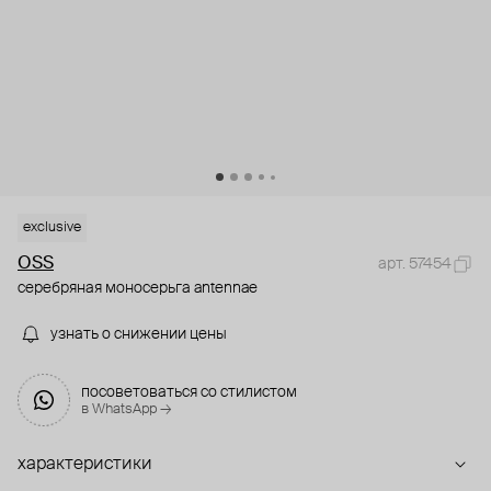
exclusive
OSS
арт. 57454
серебряная моносерьга antennae
узнать о снижении цены
посоветоваться со стилистом
в WhatsApp →
характеристики