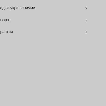
ход за украшениями
озврат
арантия