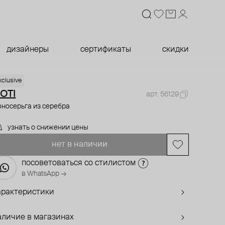
дизайнеры
сертификаты
скидки
xclusive
OTI
арт. 56129
носерьга из серебра
узнать о снижении цены
нет в наличии
посоветоваться со стилистом
в WhatsApp →
арактеристики
аличие в магазинах