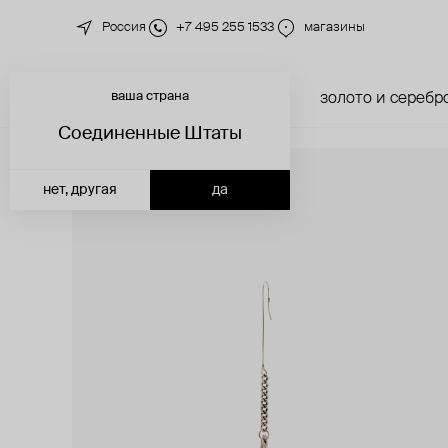
Россия
+7 495 255 1533
магазины
ваша страна
новинки
каталог
золото и серебр
Соединенные Штаты
нет, другая
да