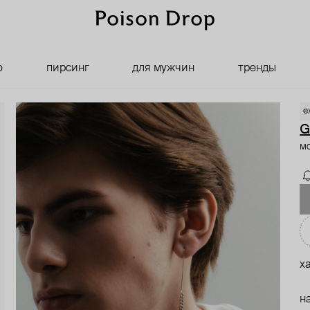
о
пирсинг
для мужчин
тренды
e
G
мо
х
н