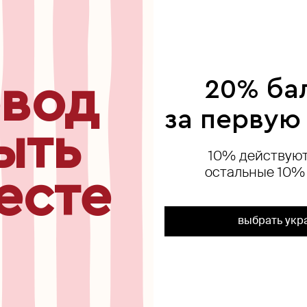
ься
вод
20% ба
exclusive
exclusive
exclusive
new
за первую
ыть
10% действуют
остальные 10%
есте
выбрать укр