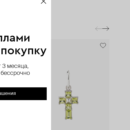
ллами
exclusive
exclusive
exclusive
 покупку
 3 месяца,
 бессрочно
ашения