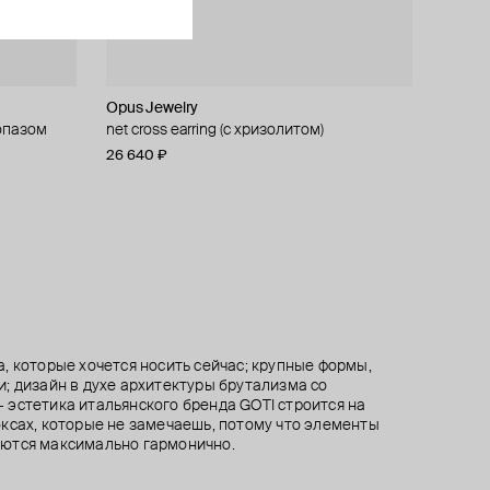
Opus Jewelry
GOTI
Gem Kingdom
Одушевлённое серебро
опазом
а
net cross earring (c хризолитом)
моносерьга из серебра
серьги из серебра с подвесками из
серьги из серебра с английской швензой
голубого оникса и розовых бусин
«пучина» с херкимером кварца
26 640 ₽
34 400 ₽
43 000 ₽
−20%
27 000 ₽
23 000 ₽
при оплате онлайн
, которые хочется носить сейчас; крупные формы,
; дизайн в духе архитектуры брутализма со
эстетика итальянского бренда GOTI строится на
ксах, которые не замечаешь, потому что элементы
ются максимально гармонично.