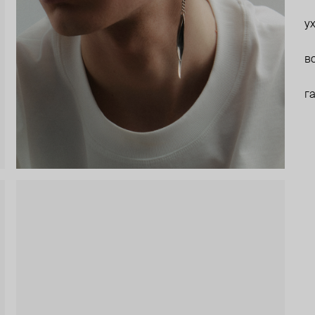
у
в
г