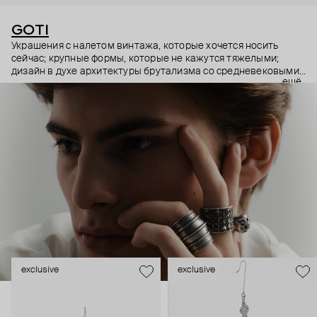
GOTI
Украшения с налетом винтажа, которые хочется носить
сейчас; крупные формы, которые не кажутся тяжелыми;
дизайн в духе архитектуры брутализма со средневековыми
ещё
символами – эстетика итальянского бренда GOTI строится
на красивых парадоксах. Парадоксах, которые не
замечаешь, потому что элементы каждого украшения
складываются максимально гармонично.
exclusive
exclusive