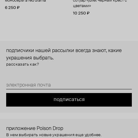
моносерьга red drama
сотуар «juliet черный крест с
цветами»
6 250 ₽
10 250 ₽
подписчики нашей рассылки всегда знают, какие
украшения выбрать.
рассказать как?
подписаться
приложение Poison Drop
В нем выбирать новые украшения еще удобнее.