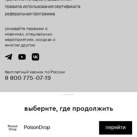
правила использования сертификата
реферальная программа
узнавайте первыми о
новинках, специальных
мероприятиях, скидках и
многом другом
бесплатный звонок по России
8 800 775⁠-07⁠-19
© 2013-2026 ООО «Пойзон Дроп».
все права защищены.
выберите, где продолжить
Для хорошей работы сайта мы используем файлы cookies
и сервисы аналитики. Продолжая его использование,
PoisonDrop
перейти
вы соглашаетесь с нашим
положением об обработке
нет в наличии