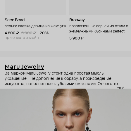
Seed Bead
Brosway
серьги сказка девица из жемчуга
позолоченные серьги из стали с
жемчужными бусинами perfect
4 800 ₽
6 000 ₽
−20%
при оплате онлайн
5 900 ₽
Maru Jewelry
За маркой Maru Jewelry стоит одна простая мысль:
украшение – не дополнение к образу, а произведение
искусства, наполненное глубокими смыслами. От чего-то
ещё
очень личного – любви к своему телу – до масштабного –
открытости миру и другим культурам. Основательница
бренда Мария Калемагина не ограничивает себя в выборе
источников вдохновения. Линии женской фигуры,
магические символы и целые направления в искусстве – все
это находит отражение в коллекциях Maru Jewelry.
Украшения Maru Jewelry для тех, кто тоже считает, что арт-
объектам место не только в музеях.