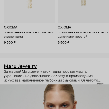
OXIOMA
OXIOMA
позолоченная моносерьга-крест
позолоченная моносерьга крест с
с цепочками
цепочками простой
9 500 ₽
9 500 ₽
Maru Jewelry
За маркой Maru Jewelry стоит одна простая мысль:
украшение – не дополнение к образу, а произведение
искусства, наполненное глубокими смыслами. От чего-то
ещё
очень личного – любви к своему телу – до масштабного –
открытости миру и другим культурам. Основательница
бренда Мария Калемагина не ограничивает себя в выборе
источников вдохновения. Линии женской фигуры,
магические символы и целые направления в искусстве – все
это находит отражение в коллекциях Maru Jewelry.