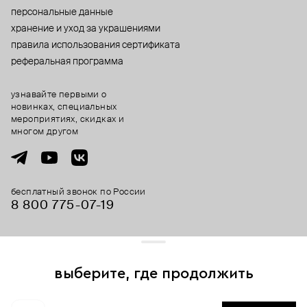
персональные данные
хранение и уход за украшениями
правила использования сертификата
реферальная программа
узнавайте первыми о
новинках, специальных
мероприятиях, скидках и
многом другом
бесплатный звонок по России
8 800 775⁠-07⁠-19
© 2013-2026 ООО «Пойзон Дроп».
все права защищены.
выберите, где продолжить
Для хорошей работы сайта мы используем файлы cookies