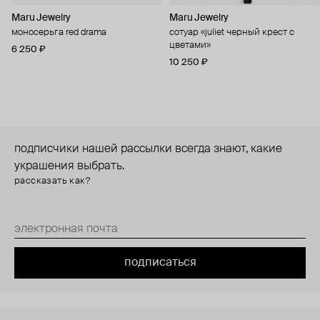
Maru Jewelry
Maru Jewelry
моносерьга red drama
сотуар «juliet черный крест с
цветами»
6 250 ₽
10 250 ₽
подписчики нашей рассылки всегда знают, какие
украшения выбрать.
рассказать как?
подписаться