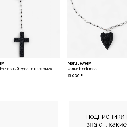
lry
lry
Maru Jewelry
Maru Jewelry
liet черный крест с цветами»
 rose
колье black rose
моносерьга black drama
13 000 ₽
6 250 ₽
подписчики 
знают, каки