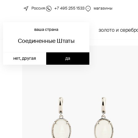
Россия
+7 495 255 1533
магазины
ваша страна
новинки
каталог
золото и серебр
Соединенные Штаты
нет, другая
да