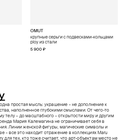
OMUT
OMUT
Aloud
TABU
ом «око»
крупные серьги с подвесками-кольцами
асимметричные металлические серьги
серебристые серьги-цепи
кафф из серебра tri
ploy из стали
stakes из стали
3 720 ₽
4 600 ₽
6 200 ₽
−40%
5 900 ₽
5 100 ₽
при оплате онлайн
y
 одна простая мысль: украшение – не дополнение к
сства, наполненное глубокими смыслами. От чего-то
му телу – до масштабного – открытости миру и другим
ренда Мария Калемагина не ограничивает себя в
ия. Линии женской фигуры, магические символы и
ве – все это находит отражение в коллекциях Maru
ry для тех, кто тоже считает, что арт-объектам место не