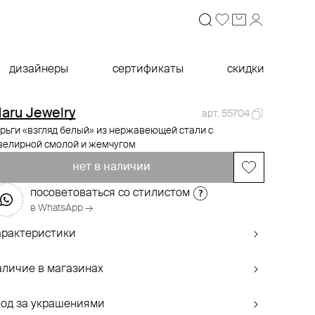
дизайнеры
сертификаты
скидки
aru Jewelry
арт. 55704
рьги «взгляд белый» из нержавеющей стали с
велирной смолой и жемчугом
нет в наличии
посоветоваться со стилистом
в WhatsApp →
арактеристики
аличие в магазинах
ход за украшениями