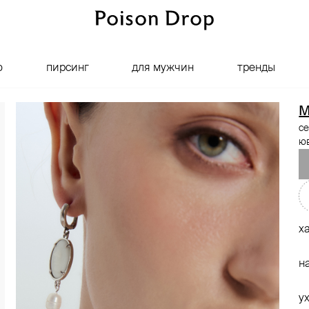
о
пирсинг
для мужчин
тренды
M
се
ю
х
н
у