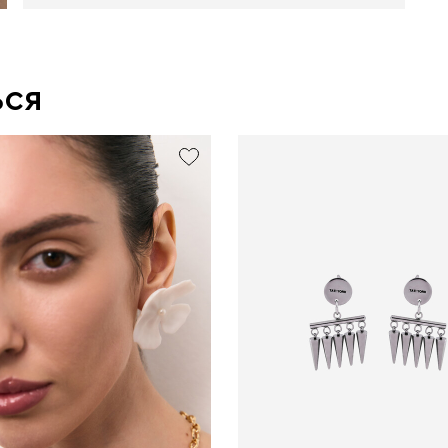
ься
exclusive