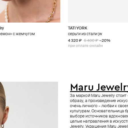
lry
cy
TATI YORK
Brosway
SHKONDA
Maru Jewelry
немон» с жемчугом
стура» из нержавеющей стали
массивными пирсинг-
ые серьги-полукольца со
серьги из стали jw
моносерьга earring ink из стали
моносерьга с подвеской-локет
серьги black rose
и balls из стали
4 320 ₽
4 000 ₽
5 220 ₽
7 000 ₽
5 400 ₽
5 800 ₽
−20%
−10%
 900 ₽
−40%
при оплате онлайн
при оплате онлайн
е онлайн
Maru Jewelr
За маркой Maru Jewelry стоит
образу, а произведение иску
очень личного – любви к свое
культурам. Основательница б
выборе источников вдохновен
целые направления в искусст
Jewelry. Украшения Maru Jewel