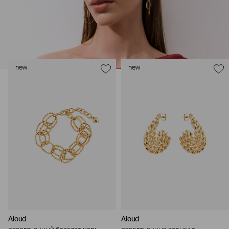
new
new
Aloud
Aloud