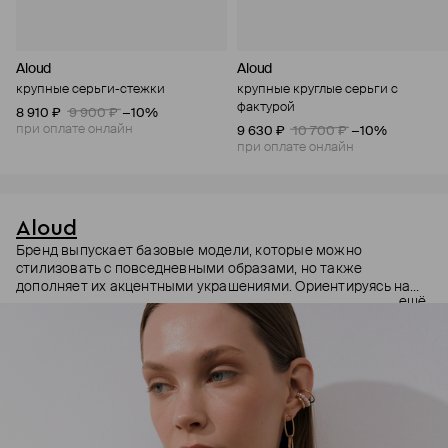
Aloud
Aloud
крупные серьги-стежки
крупные круглые серьги с
фактурой
8 910 ₽
9 900 ₽
−10%
при оплате онлайн
9 630 ₽
10 700 ₽
−10%
при оплате онлайн
Aloud
Бренд выпускает базовые модели, которые можно
стилизовать с повседневными образами, но также
дополняет их акцентными украшениями. Ориентируясь на
ещё
долгосрочные тренды, вдохновляясь культурой, искусством и
людьми, Aloud показывает коллекции несколько раз в год. А
в названии бренда зашифрован призыв слушать внутренний
голос и транслировать его через украшения.