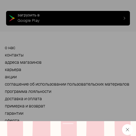
загрузить в
Google Play
о нас
контакты
адреса магазинов
карьера
акции
cоглашение об использовании пользовательских материалов
программа лояльности
доставка и оплата
примерка и возврат
гарантии
оферта
персональные данные
хранение и уход за украшениями