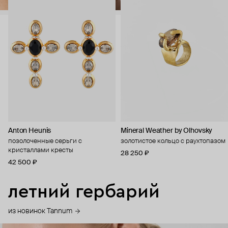
Anton Heunis
Mineral Weather by Olhovsky
позолоченные серьги с
золотистое кольцо с раухтопазом
кристаллами кресты
28 250 ₽
42 500 ₽
летний гербарий
из новинок Tannum