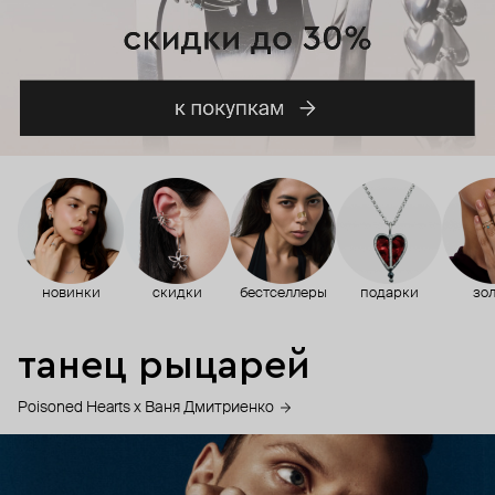
новинки
скидки
бестселлеры
подарки
зол
танец рыцарей
Poisoned Hearts х Ваня Дмитриенко