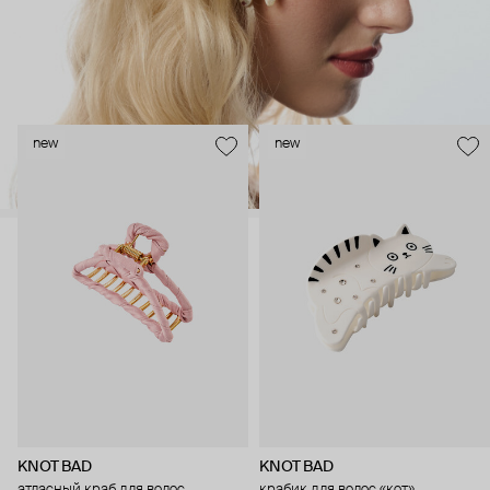
new
new
KNOT BAD
KNOT BAD
атласный краб для волос
крабик для волос «кот»