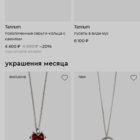
Tannum
Tannum
позолоченные серьги-кольца с
пусеты в виде мух
камнями
6 100 ₽
4 400 ₽
5 500 ₽
−20%
при оплате онлайн
украшения месяца
exclusive
new