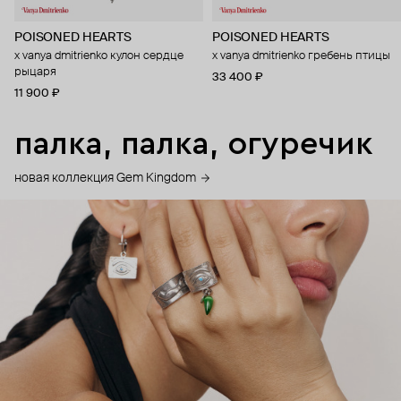
POISONED HEARTS
POISONED HEARTS
x vanya dmitrienko кулон сердце
x vanya dmitrienko гребень птицы
рыцаря
33 400 ₽
11 900 ₽
палка, палка, огуречик
новая коллекция Gem Kingdom