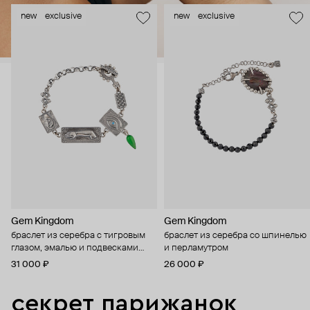
new
exclusive
new
exclusive
Gem Kingdom
Gem Kingdom
браслет из серебра с тигровым
браслет из серебра со шпинелью
глазом, эмалью и подвесками
и перламутром
«ухо, глаз, рука»
31 000 ₽
26 000 ₽
секрет парижанок