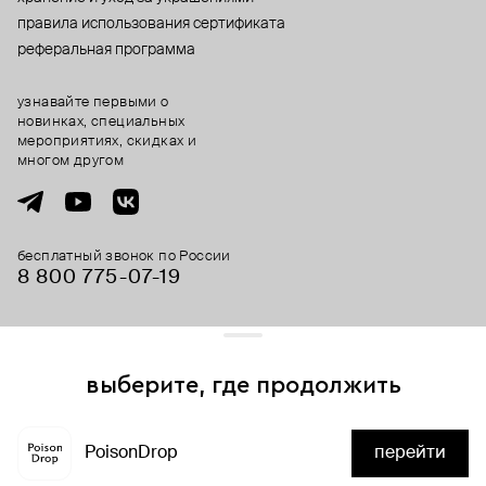
правила использования сертификата
реферальная программа
узнавайте первыми о
новинках, специальных
мероприятиях, скидках и
многом другом
бесплатный звонок по России
8 800 775⁠-07⁠-19
© 2013-2026 ООО «Пойзон Дроп».
все права защищены.
выберите, где продолжить
Для хорошей работы сайта мы используем файлы cookies
и сервисы аналитики. Продолжая его использование,
PoisonDrop
перейти
вы соглашаетесь с нашим
положением об обработке
нет в наличии