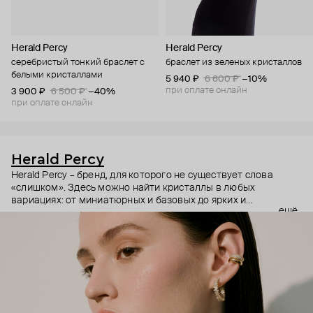
Herald Percy
Herald Percy
серебристый тонкий браслет с
браслет из зеленых кристаллов
белыми кристаллами
5 940 ₽
6 600 ₽
−10%
при оплате онлайн
3 900 ₽
6 500 ₽
−40%
при оплате онлайн
Herald Percy
Herald Percy – бренд, для которого не существует слова
«слишком». Здесь можно найти кристаллы в любых
вариациях: от миниатюрных и базовых до ярких и
ещё
массивных, которые сразу становятся главным элементом
образа. Героиня бренда – девушка из мегаполиса, которой
нужно как минимум 25 часов в сутках, чтобы все успеть, и
внушительный арсенал украшений, чтобы, поменяв серьги,
поехать на вечеринку сразу из офиса.