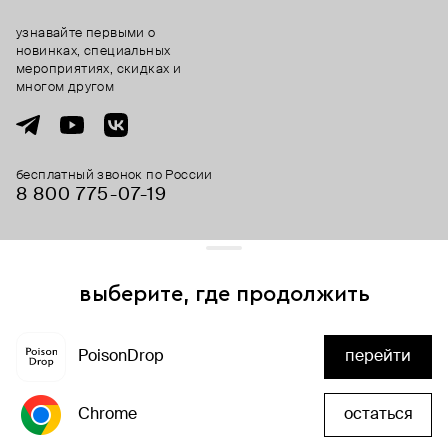
узнавайте первыми о
новинках, специальных
мероприятиях, скидках и
многом другом
бесплатный звонок по России
8 800 775⁠-07⁠-19
© 2013-2026 ООО «Пойзон Дроп».
все права защищены.
выберите, где продолжить
Для хорошей работы сайта мы используем файлы cookies
и сервисы аналитики. Продолжая его использование,
PoisonDrop
перейти
вы соглашаетесь с нашим
положением об обработке
добавить в корзину
персональных данных
Chrome
остаться
хорошо