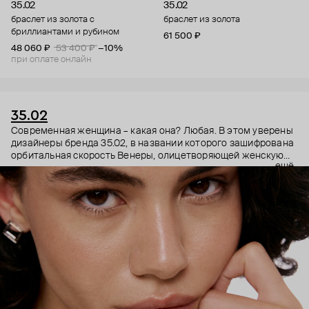
35.02
35.02
браслет из золота с
браслет из золота
бриллиантами и рубином
61 500 ₽
48 060 ₽
53 400 ₽
−10%
при оплате онлайн
35.02
Современная женщина – какая она? Любая. В этом уверены
дизайнеры бренда 35.02, в названии которого зашифрована
орбитальная скорость Венеры, олицетворяющей женскую
ещё
энергию. Поэтому в украшениях 35.02 сочетается, казалось
бы, несочетаемое – все грани характера. Женственность и
строгость, плавные линии с графичными силуэтами,
современность и классика. В этих украшениях сплетаются
две стороны характера. Черные бриллианты –
таинственность, спрятанная в глубине личности. А белые –
ясная частица нашей души, все светлое, что в нас есть.
Украшения 35.02 – ваш рассказ о себе без слов.