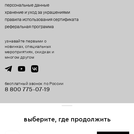
персональные данные
хранение и уход за украшениями
правила использования сертификата
реферальная программа
узнавайте первыми о
новинках, специальных
мероприятиях, скидках и
многом другом
бесплатный звонок по России
8 800 775⁠-07⁠-19
© 2013-2026 ООО «Пойзон Дроп».
все права защищены.
выберите, где продолжить
Для хорошей работы сайта мы используем файлы cookies