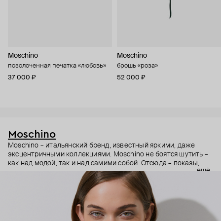
Moschino
Moschino
позолоченная печатка «любовь»
брошь «роза»
37 000 ₽
52 000 ₽
Moschino
Moschino – итальянский бренд, известный яркими, даже
эксцентричными коллекциями. Moschino не боятся шутить –
как над модой, так и над самими собой. Отсюда – показы,
ещё
мгновенно становящиеся главными событиями, вирусные
выходы селебрити (помните Кэти Перри в платье-люстре на
бале Института костюма Met Gala в 2019 году?) и
коллаборации с самыми неожиданными кандидатами, от
«Улицы Сезам» до The Sims. Украшения бренда –
гипертрофированно праздничные, практически