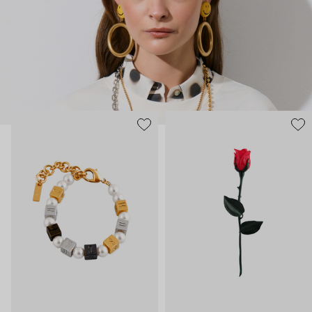
нарисованные: с кристаллами размером с ладонь и будто бы
расплавленными сердцами.