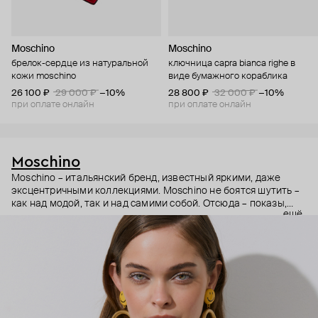
Moschino
Moschino
брелок-сердце из натуральной
ключница capra bianca righe в
кожи moschino
виде бумажного кораблика
26 100 ₽
29 000 ₽
−10%
28 800 ₽
32 000 ₽
−10%
при оплате онлайн
при оплате онлайн
Moschino
Moschino – итальянский бренд, известный яркими, даже
эксцентричными коллекциями. Moschino не боятся шутить –
как над модой, так и над самими собой. Отсюда – показы,
ещё
мгновенно становящиеся главными событиями, вирусные
выходы селебрити (помните Кэти Перри в платье-люстре на
бале Института костюма Met Gala в 2019 году?) и
коллаборации с самыми неожиданными кандидатами, от
«Улицы Сезам» до The Sims. Украшения бренда –
гипертрофированно праздничные, практически
нарисованные: с кристаллами размером с ладонь и будто бы
расплавленными сердцами.