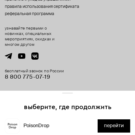
правила использования сертификата
реферальная программа
узнавайте первыми о
новинках, специальных
мероприятиях, скидках и
многом другом
бесплатный звонок по России
8 800 775⁠-07⁠-19
© 2013-2026 ООО «Пойзон Дроп».
все права защищены.
выберите, где продолжить
Для хорошей работы сайта мы используем файлы cookies
и сервисы аналитики. Продолжая его использование,
PoisonDrop
перейти
вы соглашаетесь с нашим
положением об обработке
нет в наличии