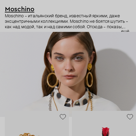
Moschino
Moschino – итальянский бренд, известный яркими, даже
эксцентричными коллекциями. Moschino не боятся шутить –
как над модой, так и над самими собой. Отсюда – показы,
ещё
мгновенно становящиеся главными событиями, вирусные
выходы селебрити (помните Кэти Перри в платье-люстре на
бале Института костюма Met Gala в 2019 году?) и
коллаборации с самыми неожиданными кандидатами, от
«Улицы Сезам» до The Sims. Украшения бренда –
гипертрофированно праздничные, практически
нарисованные: с кристаллами размером с ладонь и будто бы
расплавленными сердцами.