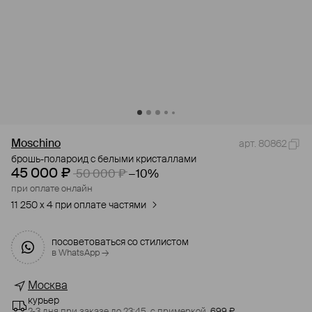
Moschino
арт. 80862
брошь-полароид с белыми кристаллами
45 000 ₽
50 000 ₽
−10%
при оплате онлайн
11 250 x 4 при оплате частями
посоветоваться со стилистом
в WhatsApp →
Москва
курьер
2-3 дня при заказе до 23:45,
с примеркой,
699 ₽