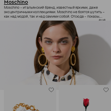
Moschino
Moschino – итальянский бренд, известный яркими, даже
эксцентричными коллекциями. Moschino не боятся шутить –
как над модой, так и над самими собой. Отсюда – показы,
ещё
мгновенно становящиеся главными событиями, вирусные
выходы селебрити (помните Кэти Перри в платье-люстре на
бале Института костюма Met Gala в 2019 году?) и
коллаборации с самыми неожиданными кандидатами, от
«Улицы Сезам» до The Sims. Украшения бренда –
гипертрофированно праздничные, практически
нарисованные: с кристаллами размером с ладонь и будто бы
расплавленными сердцами.