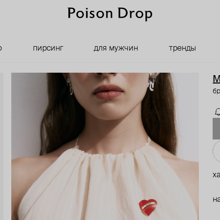
о
пирсинг
для мужчин
тренды
M
бр
х
н