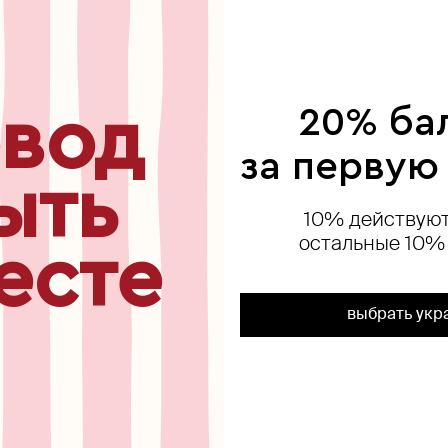
ься
вод
20% ба
за первую
ыть
10% действуют
остальные 10%
есте
выбрать укр