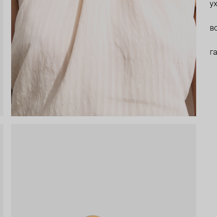
у
в
г