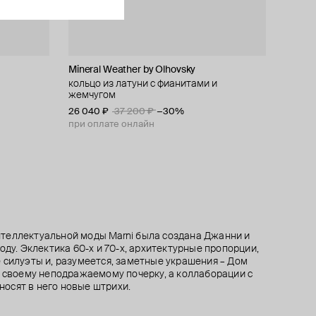
Mineral Weather by Olhovsky
Panfil
Marni
Marni
иде
кольцо из латуни с фианитами и
ободок из золотой парчи с розовым
золотистое кольцо-печатка
шарм с буквой a
жемчугом
переливом
33 300 ₽
37 000 ₽
37 000 ₽
−10%
26 040 ₽
10 000 ₽
37 200 ₽
−30%
при оплате онлайн
при оплате онлайн
теллектуальной моды Marni была создана Джанни и
оду. Эклектика 60-х и 70-х, архитектурные пропорции,
 силуэты и, разумеется, заметные украшения – Дом
н своему неподражаемому почерку, а коллаборации с
осят в него новые штрихи.