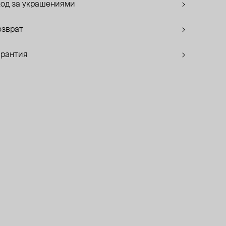
ход за украшениями
озврат
арантия