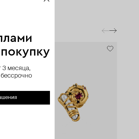
ллами
 покупку
exclusive
 3 месяца,
 бессрочно
ашения