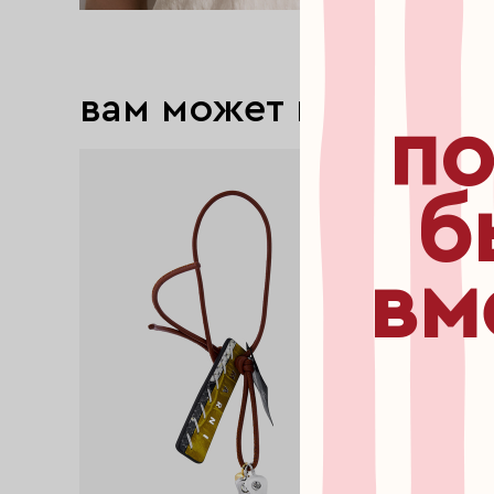
вам может понравит
по
exclusive
exclusive
б
вм