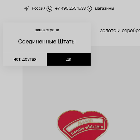
Россия
+7 495 255 1533
магазины
ваша страна
новинки
каталог
золото и серебр
Соединенные Штаты
нет, другая
да