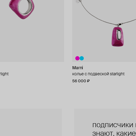
Marni
Marni
light
al
колье с подвеской starlight
брелок «шоппер» marni
56 000 ₽
46 000 ₽
подписчики 
знают, каки