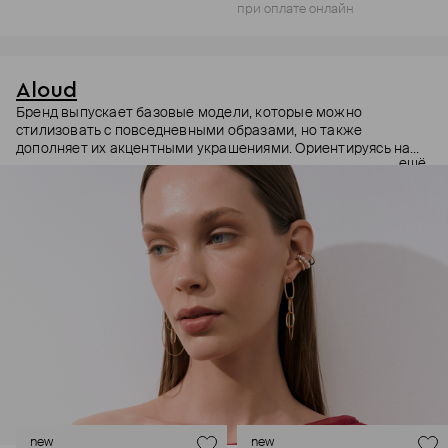
при оплате онлайн
Aloud
Бренд выпускает базовые модели, которые можно
стилизовать с повседневными образами, но также
дополняет их акцентными украшениями. Ориентируясь на
ещё
долгосрочные тренды, вдохновляясь культурой, искусством и
людьми, Aloud показывает коллекции несколько раз в год. А
в названии бренда зашифрован призыв слушать внутренний
голос и транслировать его через украшения.
new
new