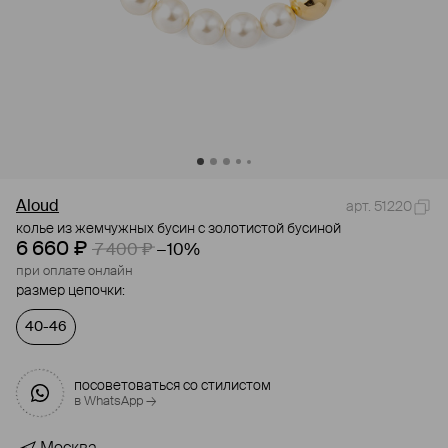
Aloud
арт. 51220
колье из жемчужных бусин с золотистой бусиной
6 660 ₽
7 400 ₽
−10%
при оплате онлайн
размер цепочки:
40-46
посоветоваться со стилистом
в WhatsApp →