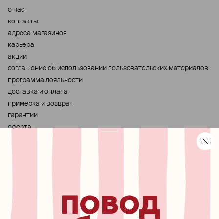
о нас
контакты
адреса магазинов
карьера
акции
cоглашение об использовании пользовательских материалов
программа лояльности
доставка и оплата
примерка и возврат
гарантии
оферта
персональные данные
хранение и уход за украшениями
правила использования сертификата
реферальная программа
повод
узнавайте первыми о
новинках, специальных
мероприятиях, скидках и