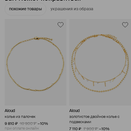
похожие товары
украшения из образа
Aloud
Aloud
колье из палочек
золотистое двойное колье с
подвесками
9 810 ₽
10 900 ₽
−10%
при оплате онлайн
7 110 ₽
7 900 ₽
−10%