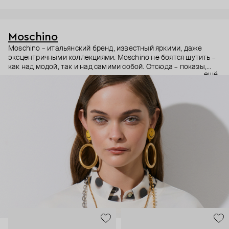
Moschino
Moschino – итальянский бренд, известный яркими, даже
эксцентричными коллекциями. Moschino не боятся шутить –
как над модой, так и над самими собой. Отсюда – показы,
ещё
мгновенно становящиеся главными событиями, вирусные
выходы селебрити (помните Кэти Перри в платье-люстре на
бале Института костюма Met Gala в 2019 году?) и
коллаборации с самыми неожиданными кандидатами, от
«Улицы Сезам» до The Sims. Украшения бренда –
гипертрофированно праздничные, практически
нарисованные: с кристаллами размером с ладонь и будто бы
расплавленными сердцами.