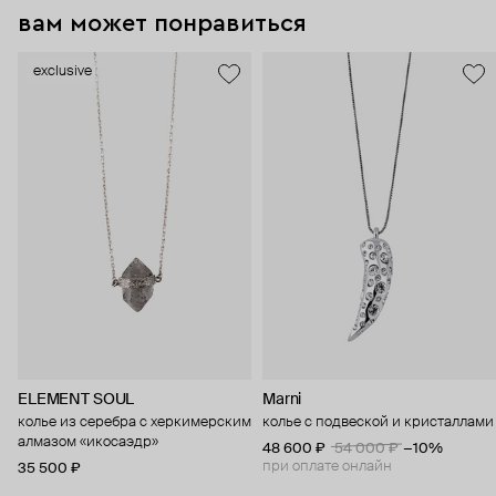
вам может понравиться
exclusive
ELEMENT SOUL
Marni
колье из серебра с херкимерским
колье с подвеской и кристаллами
алмазом «икосаэдр»
48 600 ₽
54 000 ₽
−10%
при оплате онлайн
35 500 ₽