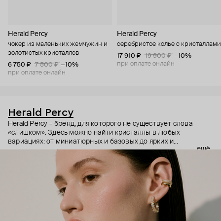
Herald Percy
Herald Percy
чокер из маленьких жемчужин и
серебристое колье с кристаллами
золотистых кристаллов
17 910 ₽
19 900 ₽
−10%
при оплате онлайн
6 750 ₽
7 500 ₽
−10%
при оплате онлайн
Herald Percy
Herald Percy – бренд, для которого не существует слова
«слишком». Здесь можно найти кристаллы в любых
вариациях: от миниатюрных и базовых до ярких и
ещё
массивных, которые сразу становятся главным элементом
образа. Героиня бренда – девушка из мегаполиса, которой
нужно как минимум 25 часов в сутках, чтобы все успеть, и
внушительный арсенал украшений, чтобы, поменяв серьги,
поехать на вечеринку сразу из офиса.