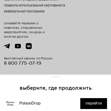
правила использования сертификата
реферальная программа
узнавайте первыми о
новинках, специальных
мероприятиях, скидках и
многом другом
бесплатный звонок по России
8 800 775⁠-07⁠-19
© 2013-2026 ООО «Пойзон Дроп».
все права защищены.
выберите, где продолжить
Для хорошей работы сайта мы используем файлы cookies
и сервисы аналитики. Продолжая его использование,
PoisonDrop
перейти
вы соглашаетесь с нашим
положением об обработке
нет в наличии