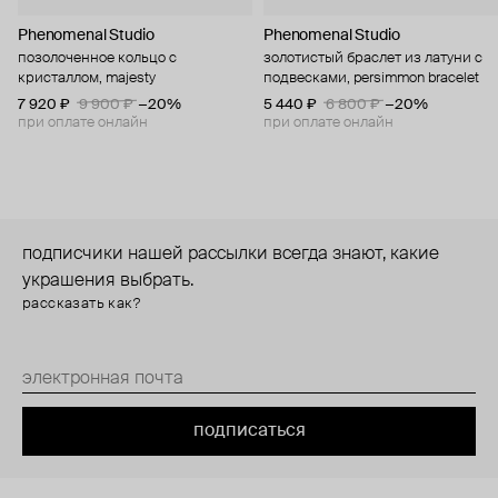
Phenomenal Studio
Phenomenal Studio
позолоченное кольцо с
золотистый браслет из латуни с
кристаллом, majesty
подвесками, persimmon bracelet
7 920 ₽
9 900 ₽
−20%
5 440 ₽
6 800 ₽
−20%
при оплате онлайн
при оплате онлайн
подписчики нашей рассылки всегда знают, какие
украшения выбрать.
рассказать как?
подписаться