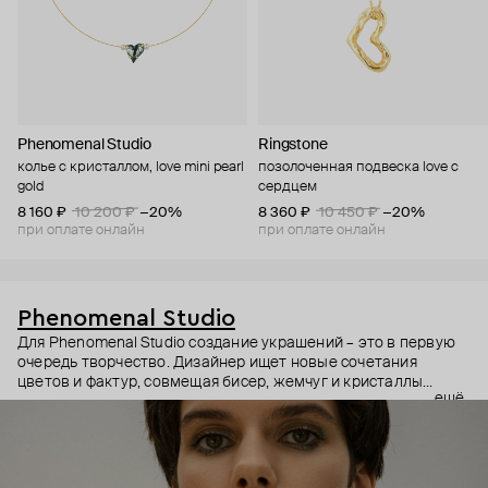
Phenomenal Studio
Ringstone
колье с кристаллом, love mini pearl
позолоченная подвеска love с
gold
сердцем
8 160 ₽
10 200 ₽
−20%
8 360 ₽
10 450 ₽
−20%
при оплате онлайн
при оплате онлайн
Phenomenal Studio
Для Phenomenal Studio создание украшений – это в первую
очередь творчество. Дизайнер ищет новые сочетания
цветов и фактур, совмещая бисер, жемчуг и кристаллы
ещё
всевозможных форм. Все, что привлекает внимание, все, что
мгновенно преображает любой, даже самый простой образ.
Phenomenal Studio будто заглядывают в калейдоскоп, и
каждое их украшение – новая сверкающая мозаика, которую