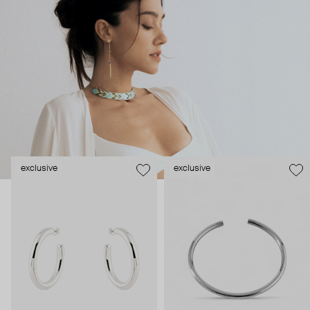
название марки) – профессиональный архитектор. Поэтому
в коллекциях LUTA есть и выверенная геометрия, и
многослойные конструкции. Ее украшения – про акцентный
statement, который можно носить здесь и сейчас: и на
бизнес-встречу, и на вечеринку в Касабланке.
exclusive
exclusive