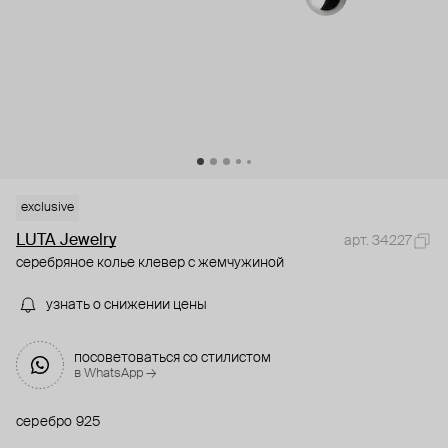
exclusive
LUTA Jewelry
арт. 34227
серебряное колье клевер с жемчужиной
узнать о снижении цены
посоветоваться со стилистом
в WhatsApp →
серебро 925