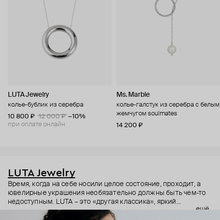
LUTA Jewelry
Ms. Marble
колье-бублик из серебра
колье-галстук из серебра с белым
жемчугом soulmates
10 800 ₽
12 000 ₽
−10%
при оплате онлайн
14 200 ₽
LUTA Jewelry
Время, когда на себе носили целое состояние, проходит, а
ювелирные украшения необязательно должны быть чем-то
недоступным. LUTA – это «другая классика», яркий
ещё
современный дизайн без драгоценных камней. Дизайнер
бренда Татьяна Лухта (из ее инициалов и сложилось