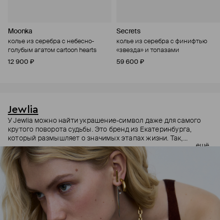
Moonka
Secrets
колье из серебра c небесно-
колье из серебра с финифтью
голубым агатом cartoon hearts
«звезда» и топазами
12 900 ₽
59 600 ₽
Jewlia
У Jewlia можно найти украшение-символ даже для самого
крутого поворота судьбы. Это бренд из Екатеринбурга,
который размышляет о значимых этапах жизни. Так,
ещё
например, в его коллекции есть кольца Мурашки,
вдохновленные чувством влюбленности, капсула Шипы и
Розы – про отстаивание личных границ, и Баланс – про поиск
гармонии. Посвящать памятные украшения переменам
жизни и важным событиям – звучит как традиция, которую
хочется поддержать. Конечно, чтобы в старости разбирать
шкатулку и рассказывать внукам о своих приключениях.