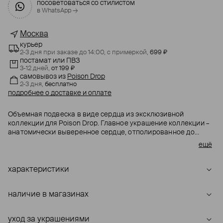
посоветоваться со стилистом
в WhatsApp →
Москва
курьер
2-3 дня при заказе до 14:00,
с примеркой,
699 ₽
постамат или ПВЗ
3-12 дней,
от 199 ₽
самовывоз
из
Poison Drop
2-3 дня,
бесплатно
подробнее о доставке и оплате
Объемная подвеска в виде сердца из эксклюзивной
коллекции для Poison Drop. Главное украшение коллекции –
анатомически выверенное сердце, отполированное до
зеркального блеска, – это аллегория на тему принятия себя.
ещё
Его глянцевая поверхность как будто настаивает: «Загляни
вглубь себя. Какой ты на самом деле?»
характеристики
наличие в магазинах
уход за украшениями