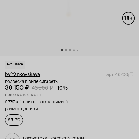
exclusive
by Yankovskaya
арт. 46706
подвеска в виде сигареты
39 150 ₽
43 500 ₽
−10%
при оплате онлайн
9 787 x 4 при оплате частями
размер цепочки:
65-70
посоветоваться со стилистом