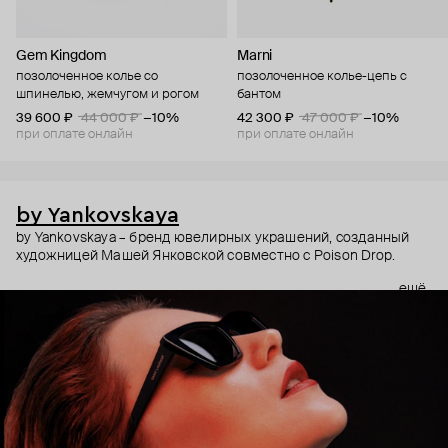
Gem Kingdom
Marni
позолоченное колье со
позолоченное колье-цепь с
шпинелью, жемчугом и рогом
бантом
39 600 ₽
44 000 ₽
−10%
42 300 ₽
47 000 ₽
−10%
при оплате онлайн
при оплате онлайн
by Yankovskaya
by Yankovskaya – бренд ювелирных украшений, созданный
художницей Машей Янковской совместно с Poison Drop.
ещё
Первая коллекция строилась вокруг творчества Маши –
красный цвет, звезда с карты Таро, обнаженное тело. Вторая
же вдохновлена карточными мастями, которые художница
наделила новыми значениями. «Мое искусство направлено
внутрь, а не наружу. То, что у меня внутри, я распаковываю в
своем творчестве», – говорит Маша Янковская в своем
манифесте. В ювелирной коллекции, как и в других работах,
Маша выражает свои размышления, представления о
красоте и эстетике.