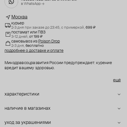
в WhatsApp →
Москва
курьер
2-3 дня при заказе до 23:45,
с примеркой,
699 ₽
постамат или ПВЗ
3-12 дней,
от 199 ₽
самовывоз
из
Poison Drop
2-3 дня,
бесплатно
подробнее о доставке и оплате
Минздравсоцразвития России предупреждает: курение
вредит вашему здоровью.
Подвеска из совместной коллекции Poison Drop с
ещё
художницей Машей Янковской.
На многих картинах Маши можно увидеть изображение
характеристики
сигареты. Этот образ – воспоминания о фильмах
французской новой волны, их красоте и эстетичности.
наличие в магазинах
уход за украшениями