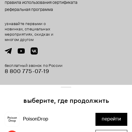
правила использования сертификата
реферальная программа
узнавайте первыми о
новинках, специальных
мероприятиях, скидках и
многом другом
бесплатный звонок по России
8 800 775⁠-07⁠-19
© 2013-2026 ООО «Пойзон Дроп».
все права защищены.
выберите, где продолжить
Для хорошей работы сайта мы используем файлы cookies
и сервисы аналитики. Продолжая его использование,
PoisonDrop
перейти
вы соглашаетесь с нашим
положением об обработке
добавить в корзину
персональных данных