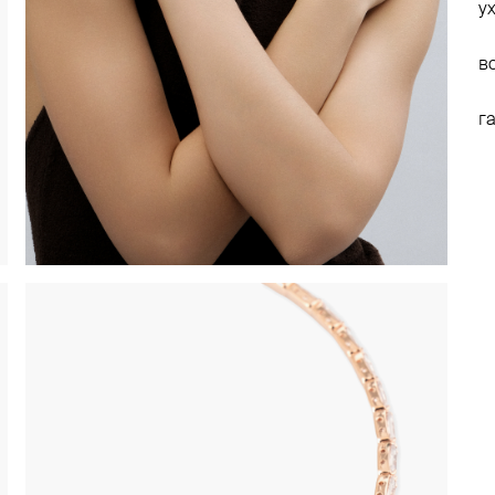
у
в
г