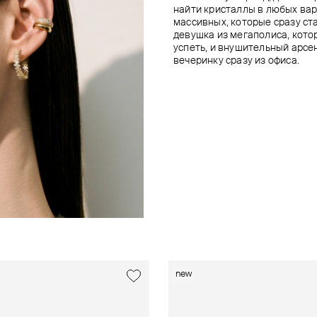
найти кристаллы в любых вар
массивных, которые сразу ст
девушка из мегаполиса, котор
успеть, и внушительный арсен
вечеринку сразу из офиса.
new
new