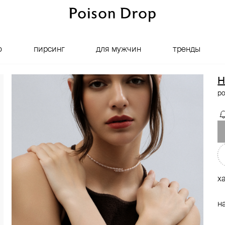
о
пирсинг
для мужчин
тренды
H
р
х
н