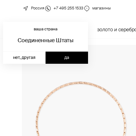
Россия
+7 495 255 1533
магазины
ваша страна
новинки
каталог
золото и серебр
Соединенные Штаты
нет, другая
да