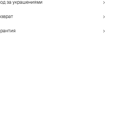
ход за украшениями
озврат
арантия