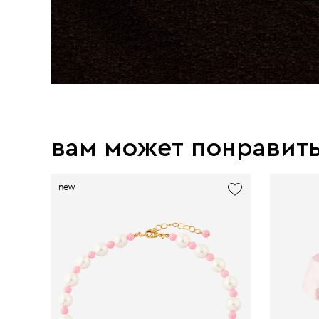
вам может понравит
new
exclusive