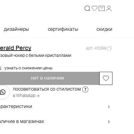
дизайнеры
сертификаты
скидки
erald Percy
арт. 45399
озовый чокер с белыми кристаллами
узнать о снижении цены
нет в наличии
посоветоваться со стилистом
в WhatsApp →
арактеристики
аличие в магазинах