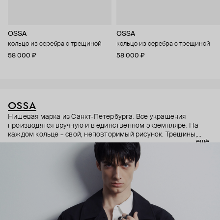
OSSA
OSSA
кольцо из серебра с трещиной
кольцо из серебра с трещиной
58 000 ₽
58 000 ₽
OSSA
Нишевая марка из Санкт-Петербурга. Все украшения
производятся вручную и в единственном экземпляре. На
каждом кольце – свой, неповторимый рисунок. Трещины,
ещё
рассекающие пополам натуральные камни, разломы и
рельефные узоры, вызывающие ассоциации с горными
хребтами или застывшей лавой – кольца, идеальные в своем
несовершенстве.