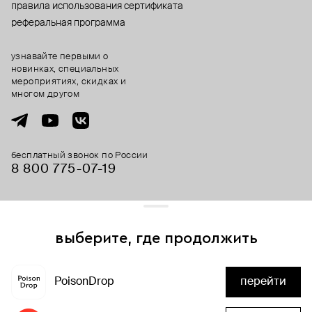
правила использования сертификата
реферальная программа
узнавайте первыми о
новинках, специальных
мероприятиях, скидках и
многом другом
бесплатный звонок по России
8 800 775⁠-07⁠-19
© 2013-2026 ООО «Пойзон Дроп».
все права защищены.
выберите, где продолжить
Для хорошей работы сайта мы используем файлы cookies
и сервисы аналитики. Продолжая его использование,
PoisonDrop
перейти
вы соглашаетесь с нашим
положением об обработке
нет в наличии
персональных данных