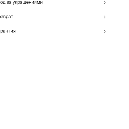
ход за украшениями
озврат
арантия