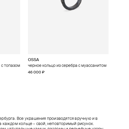
OSSA
OSSA
OSSA
OSSA
 с топазом
черное кольцо из серебра с муассанитом
кольцо из серебра с пиритом
кольцо из серебра с родолитом
кольцо из серебра с бриллиантом
46 000 ₽
240 000 ₽
9 900 ₽
24 000 ₽
рбурга. Все украшения производятся вручную и в
 каждом кольце – свой, неповторимый рисунок.
ам натуральные камни, разломы и рельефные узоры,