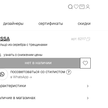
дизайнеры
сертификаты
скидки
SSA
арт. 62117
льцо из серебра с трещинами
узнать о снижении цены
нет в наличии
посоветоваться со стилистом
в WhatsApp →
арактеристики
аличие в магазинах