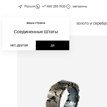
Россия
+7 495 255 1533
магазины
ваша страна
новинки
каталог
золото и серебр
Соединенные Штаты
нет, другая
да