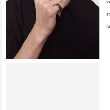
у
в
г