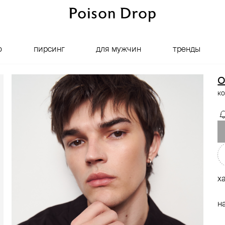
о
пирсинг
для мужчин
тренды
O
ко
х
н