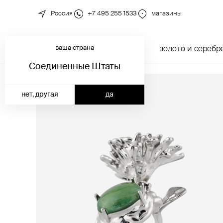
Россия
+7 495 255 1533
магазины
ваша страна
новинки
каталог
золото и серебр
Соединенные Штаты
нет, другая
да