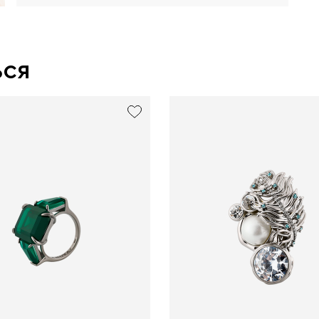
ься
exclusive