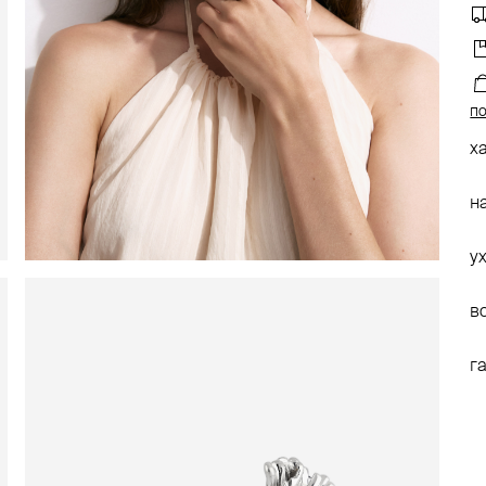
по
х
н
у
в
г