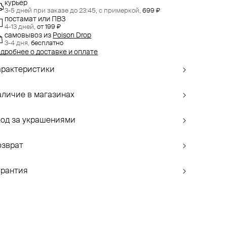
курьер
3-5 дней при заказе до 23:45,
с примеркой,
699 ₽
постамат или ПВЗ
4-13 дней,
от 199 ₽
самовывоз
из
Poison Drop
3-4 дня,
бесплатно
дробнее о доставке и оплате
арактеристики
аличие в магазинах
ход за украшениями
озврат
арантия