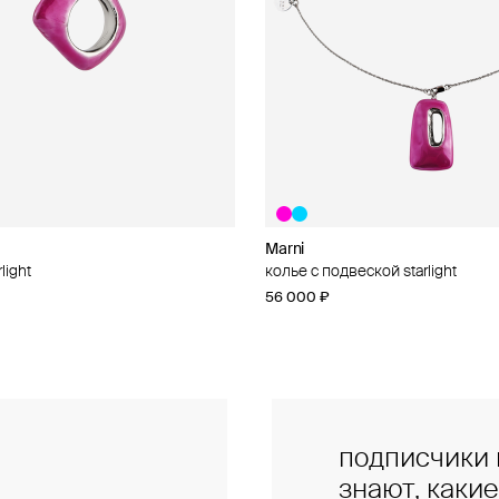
Marni
Marni
light
al
колье с подвеской starlight
брелок «шоппер» marni
56 000 ₽
46 000 ₽
подписчики 
знают, каки