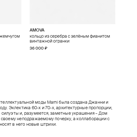
AMOVA
Marni
STL Lab
STL Lab
 жемчугом
узором
кольцо из серебра с зелёным фианитом
серебристое кольцо-тюльпан
кольцо из серебра voronoi bulb
кольцо из серебра knit
винтажной огранки
35 100 ₽
25 200 ₽
23 040 ₽
39 000 ₽
36 000 ₽
38 400 ₽
−10%
−40%
−30%
36 000 ₽
при оплате онлайн
при оплате онлайн
при оплате онлайн
теллектуальной моды Marni была создана Джанни и
оду. Эклектика 60-х и 70-х, архитектурные пропорции,
 силуэты и, разумеется, заметные украшения – Дом
н своему неподражаемому почерку, а коллаборации с
осят в него новые штрихи.