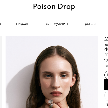
о
пирсинг
для мужчин
тренды
M
ко
4
пр
10
ра
1