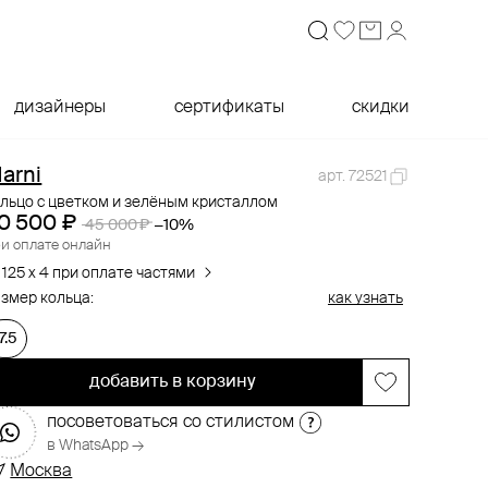
дизайнеры
сертификаты
скидки
arni
арт. 72521
льцо с цветком и зелёным кристаллом
0 500 ₽
45 000 ₽
−10%
и оплате онлайн
 125 x 4 при оплате частями
змер кольца:
как узнать
7.5
добавить в корзину
посоветоваться со стилистом
в WhatsApp →
Москва