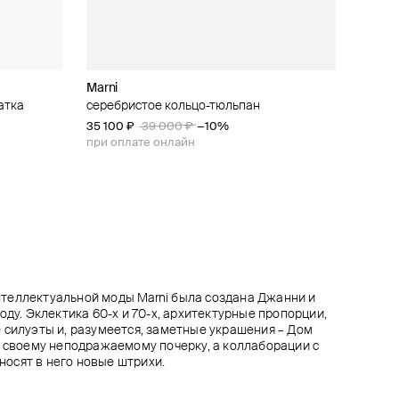
Marni
MM6 Maison Margiela
Rick Owens
MM6 Maison Margiela
атка
numeric
серебристое кольцо-тюльпан
серебристое мятое кольцо-печатка foil
crystal pyramid кольцо черное
серебристое кольцо mermaid
35 100 ₽
33 750 ₽
37 800 ₽
35 000 ₽
39 000 ₽
37 500 ₽
42 000 ₽
−10%
−10%
−10%
при оплате онлайн
при оплате онлайн
при оплате онлайн
теллектуальной моды Marni была создана Джанни и
оду. Эклектика 60-х и 70-х, архитектурные пропорции,
 силуэты и, разумеется, заметные украшения – Дом
н своему неподражаемому почерку, а коллаборации с
осят в него новые штрихи.