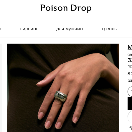
о
пирсинг
для мужчин
тренды
M
се
3
пр
8 
ра