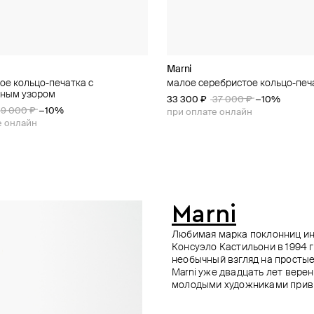
n Margiela
n Margiela
Marni
MM6 Maison Margiela
MM6 Maison Margiela
Ann Demeulemeester
ое кольцо-печатка с
чатка ciao
тое кольцо mm6
чатка
малое серебристое кольцо-печ
глянцевое серебристое кольцо 
серебристое кольцо molten rock
кольцо vasti minimalistic squared
ьным узором
minimal signature
33 300 ₽
42 000 ₽
35 100 ₽
39 000 ₽
37 000 ₽
−10%
−10%
39 000 ₽
−10%
от 31 500 ₽
от 35 000 ₽
−10%
при оплате онлайн
при оплате онлайн
е онлайн
при оплате онлайн
Marni
Любимая марка поклонниц ин
Консуэло Кастильони в 1994 г
необычный взгляд на простые
Marni уже двадцать лет вере
молодыми художниками привн