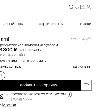
дизайнеры
сертификаты
скидки
arni
арт. 63145
ребристое кольцо-печатка с узором
3 300 ₽
37 000 ₽
−10%
и оплате онлайн
325 x 4 при оплате частями
змер кольца:
как узнать
17
добавить в корзину
посоветоваться со стилистом
в WhatsApp →
Москва