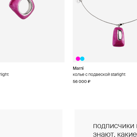
Marni
Marni
light
al
колье с подвеской starlight
брелок «шоппер» marni
56 000 ₽
46 000 ₽
подписчики 
знают, каки