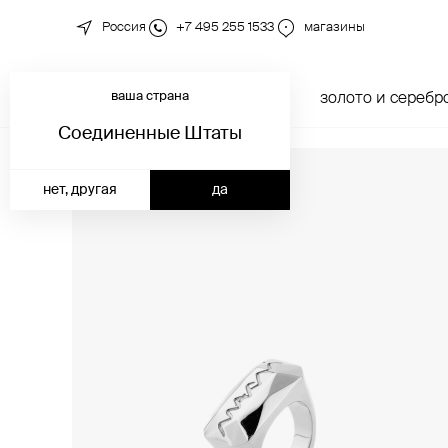
Россия
+7 495 255 1533
магазины
ваша страна
новинки
каталог
золото и серебр
Соединенные Штаты
нет, другая
да