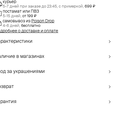
курьер
5-7 дней при заказе до 23:45,
с примеркой,
699 ₽
постамат или ПВЗ
5-15 дней,
от 199 ₽
самовывоз
из
Poison Drop
4-6 дней,
бесплатно
дробнее о доставке и оплате
арактеристики
аличие в магазинах
ход за украшениями
озврат
арантия