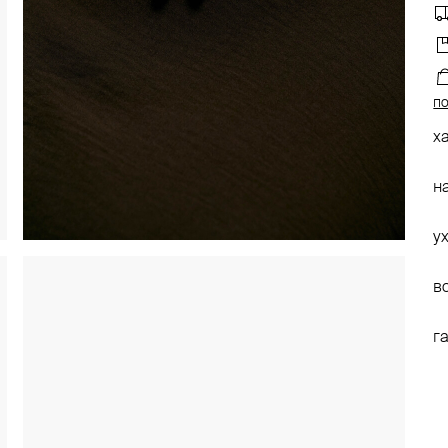
по
х
н
у
в
г