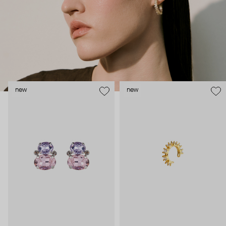
new
new