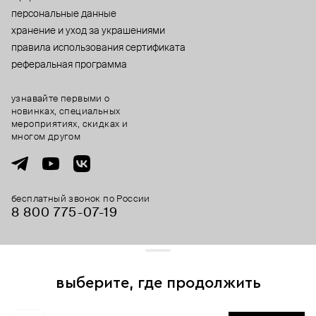
персональные данные
хранение и уход за украшениями
правила использования сертификата
реферальная программа
узнавайте первыми о
новинках, специальных
мероприятиях, скидках и
многом другом
бесплатный звонок по России
8 800 775⁠-07⁠-19
© 2013-2026 ООО «Пойзон Дроп».
все права защищены.
выберите, где продолжить
Для хорошей работы сайта мы используем файлы cookies