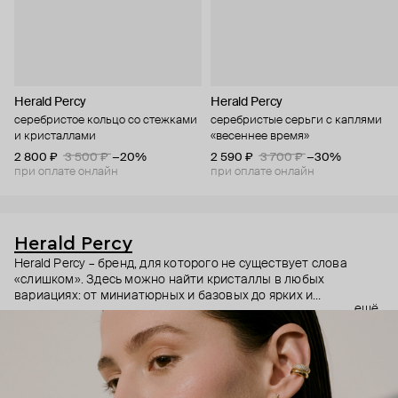
Herald Percy
Herald Percy
серебристое кольцо со стежками
серебристые серьги с каплями
и кристаллами
«весеннее время»
2 800 ₽
3 500 ₽
−20%
2 590 ₽
3 700 ₽
−30%
при оплате онлайн
при оплате онлайн
Herald Percy
Herald Percy – бренд, для которого не существует слова
«слишком». Здесь можно найти кристаллы в любых
вариациях: от миниатюрных и базовых до ярких и
ещё
массивных, которые сразу становятся главным элементом
образа. Героиня бренда – девушка из мегаполиса, которой
нужно как минимум 25 часов в сутках, чтобы все успеть, и
внушительный арсенал украшений, чтобы, поменяв серьги,
поехать на вечеринку сразу из офиса.