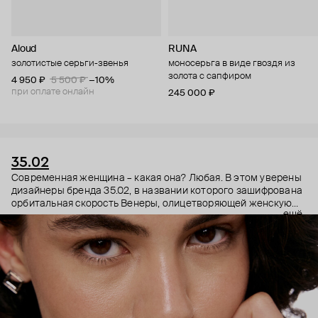
Aloud
RUNA
золотистые серьги-звенья
моносерьга в виде гвоздя из
золота с сапфиром
4 950 ₽
5 500 ₽
−10%
при оплате онлайн
245 000 ₽
35.02
Современная женщина – какая она? Любая. В этом уверены
дизайнеры бренда 35.02, в названии которого зашифрована
орбитальная скорость Венеры, олицетворяющей женскую
ещё
энергию. Поэтому в украшениях 35.02 сочетается, казалось
бы, несочетаемое – все грани характера. Женственность и
строгость, плавные линии с графичными силуэтами,
современность и классика. В этих украшениях сплетаются
две стороны характера. Черные бриллианты –
таинственность, спрятанная в глубине личности. А белые –
ясная частица нашей души, все светлое, что в нас есть.
Украшения 35.02 – ваш рассказ о себе без слов.