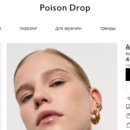
о
пирсинг
для мужчин
тренды
A
б
4
пр