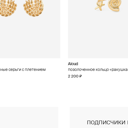
Aloud
Aloud
ные серьги с плетением
ное кольцо с кубическим
позолоченное кольцо «ракушка
золотистое колье-цепь
 «ракушка и звезда»
2 200 ₽
5 600 ₽
подписчики 