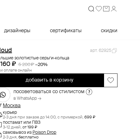
дизайнеры
сертификаты
скидки
loud
арт. 62925
ольшие золотистые серьги-кольца
 160 ₽
5 200 ₽
−20%
и оплате онлайн
добавить в корзину
посоветоваться со стилистом
в WhatsApp →
Москва
курьер
2-3 дня при заказе до 14:00,
с примеркой,
699 ₽
постамат или ПВЗ
3-12 дней,
от 199 ₽
самовывоз
из
Poison Drop
2-3 дня,
бесплатно