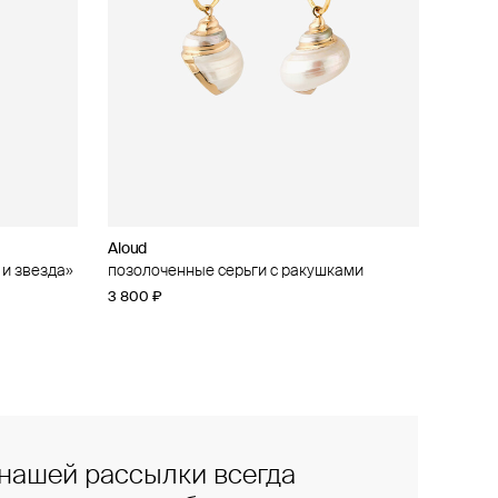
Aloud
 и звезда»
позолоченные серьги с ракушками
3 800 ₽
нашей рассылки всегда