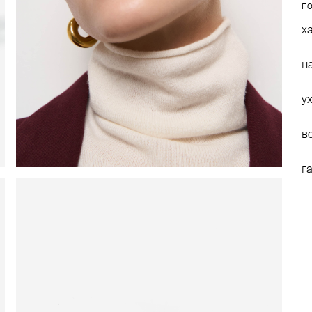
по
х
н
у
в
г