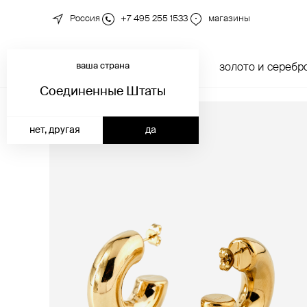
Россия
+7 495 255 1533
магазины
ваша страна
новинки
каталог
золото и серебр
Соединенные Штаты
нет, другая
да