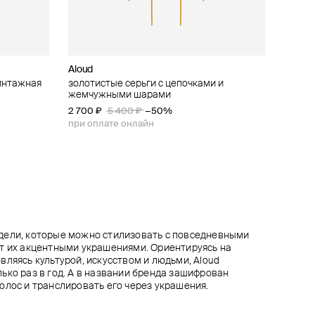
Aloud
Aloud
Aloud
Tannum
интажная
collection
ный кафф
оцветными
золотистые серьги с цепочками и
золотистые пусеты «винтажная
двойной золотистый кафф
золотистые серьги-полумесяцы с
жемчужными шарами
коллекция»
рельефом
3 510 ₽
3 900 ₽
−10%
2 700 ₽
3 520 ₽
3 600 ₽
5 400 ₽
4 400 ₽
4 500 ₽
−50%
−20%
−20%
при оплате онлайн
при оплате онлайн
при оплате онлайн
при оплате онлайн
дели, которые можно стилизовать с повседневными
т их акцентными украшениями. Ориентируясь на
вляясь культурой, искусством и людьми, Aloud
ько раз в год. А в названии бренда зашифрован
олос и транслировать его через украшения.