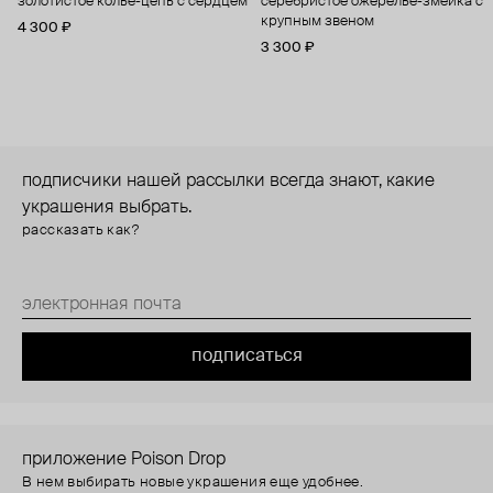
золотистое колье-цепь с сердцем
серебристое ожерелье-змейка с
крупным звеном
4 300 ₽
3 300 ₽
подписчики нашей рассылки всегда знают, какие
украшения выбрать.
рассказать как?
подписаться
приложение Poison Drop
В нем выбирать новые украшения еще удобнее.