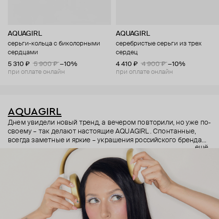
AQUAGIRL
AQUAGIRL
серьги-кольца с биколорными
серебристые серьги из трех
сердцами
сердец
5 310 ₽
5 900 ₽
−10%
4 410 ₽
4 900 ₽
−10%
при оплате онлайн
при оплате онлайн
AQUAGIRL
Днем увидели новый тренд, а вечером повторили, но уже по-
своему – так делают настоящие AQUAGIRL. Спонтанные,
всегда заметные и яркие – украшения российского бренда
ещё
для тех, кто сам себе креативный директор. AQUAGIRL
перепридумывают популярные тренды, которые теперь
будут собирать сердца не только в ваших социальных сетях.
Многослойные цепи и яркие бусины, ироничные силуэты и
«конфетные» оттенки, которые (уверены) станут «цветом
года».
Теперь в клубе AQUAGIRL +1. Бренд вместе с видеоблогером