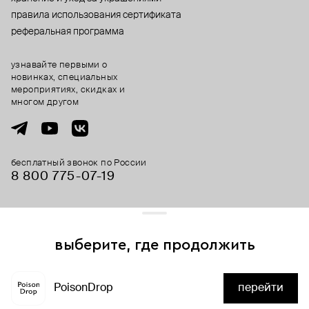
правила использования сертификата
реферальная программа
узнавайте первыми о
новинках, специальных
мероприятиях, скидках и
многом другом
бесплатный звонок по России
8 800 775⁠-07⁠-19
© 2013-2026 ООО «Пойзон Дроп».
все права защищены.
выберите, где продолжить
Для хорошей работы сайта мы используем файлы cookies
и сервисы аналитики. Продолжая его использование,
PoisonDrop
перейти
вы соглашаетесь с нашим
положением об обработке
нет в наличии