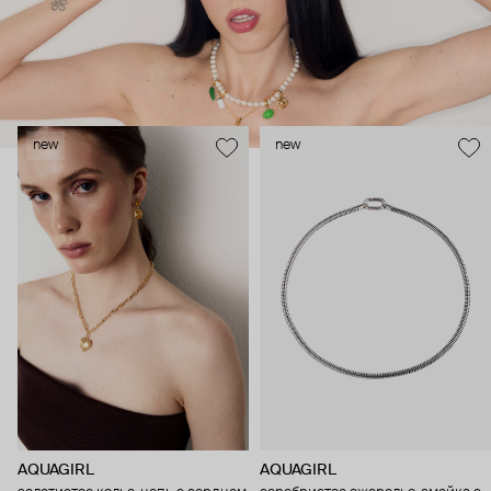
Катей Клэп выпустил коллекцию, эксклюзивно
представленную в Poison Drop. В нее вошли подвески-клэпы,
отражающие увлечения Кати: от ностальгических образов
до любимой таксы и самого сладкого сорта мандаринов – у
каждого клэпа свой, особый характер.
new
new
AQUAGIRL
AQUAGIRL