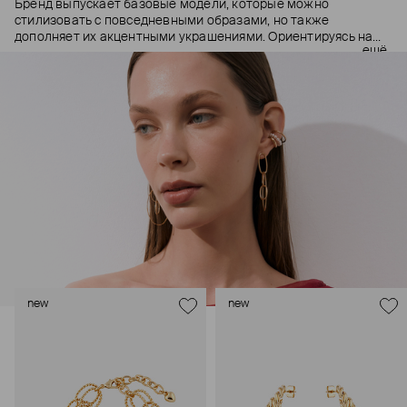
Бренд выпускает базовые модели, которые можно
стилизовать с повседневными образами, но также
дополняет их акцентными украшениями. Ориентируясь на
ещё
долгосрочные тренды, вдохновляясь культурой, искусством и
людьми, Aloud показывает коллекции несколько раз в год. А
в названии бренда зашифрован призыв слушать внутренний
голос и транслировать его через украшения.
new
new