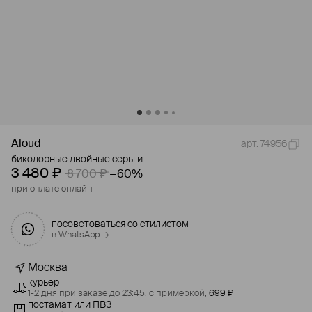
Aloud
арт. 74956
биколорные двойные серьги
3 480 ₽
8 700 ₽
−60%
при оплате онлайн
посоветоваться со стилистом
в WhatsApp →
Москва
курьер
1-2 дня при заказе до 23:45,
с примеркой,
699 ₽
постамат или ПВЗ