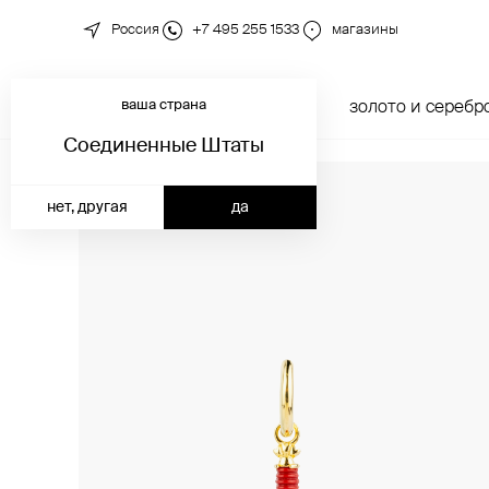
Россия
+7 495 255 1533
магазины
ваша страна
новинки
каталог
золото и серебр
Соединенные Штаты
нет, другая
да