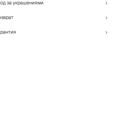
ход за украшениями
озврат
арантия