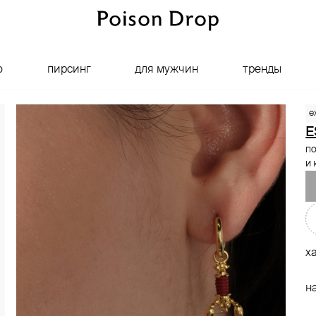
о
пирсинг
для мужчин
тренды
e
E
по
и
х
н