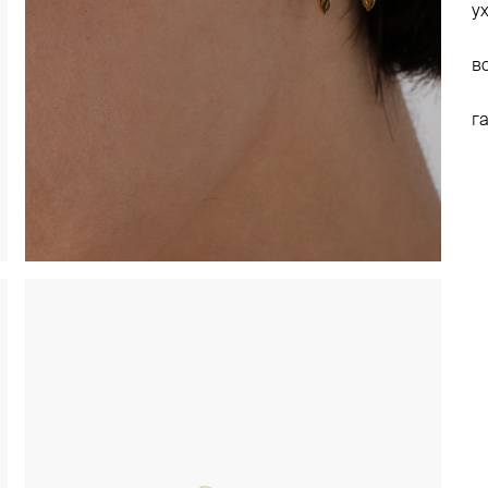
у
в
г