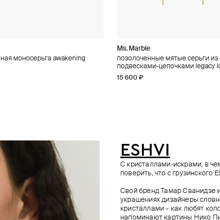
Silver Label
dom
Ms. Marble
Ms. Marble
11 Jewellery
by Yankovskaya
ная моносерьга awakening
олоченные серьги «авокадо»
ные витые серьги из серебра
 серебра с кораллом
позолоченные мятые серьги из 
позолоченные мятые серьги из
позолоченные серьги beetle из
позолоченная моносерьга-кара
подвесками-цепочками legacy l
sexuality
красным грифелем
6 600 ₽
−30%
15 000 ₽
15 600 ₽
16 800 ₽
17 500 ₽
е онлайн
ESHVI
С кристаллами-искрами, в че
поверить, что с грузинского 
Свой бренд Тамар Сванидзе и
украшениях дизайнеры словно
кристаллами – как любят ко
напоминают картины Нико Пи