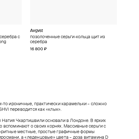
Avgvst
Jewlia
AURA.916
Jewlia
серебра с
 серебра
 серебра
ндаш с
позолоченные серьги-кольца щит из
позолоченные серьги 'конго' из серебра
серебряные серьги с позолоченым
моносерьга-игла из серебра с шипом
ong
серебра
покрытием "сияние"
14 000 ₽
18 500 ₽
16 800 ₽
15 600 ₽
м-то ироничные, практически карамельки – сложно
ESHVI переводится как «клык».
 Натия Чхартишвили основали в Лондоне. В ярких
 вспоминают о своих корнях. Массивные серьги с
лоритные местные, простые графичные формы
росмани, а «леденцовые» цвета – доза витамина D