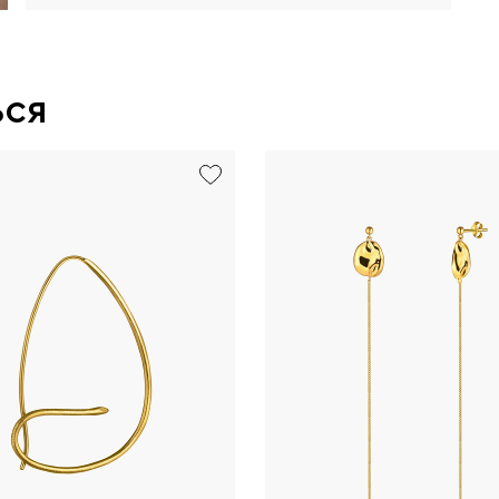
ься
exclusive