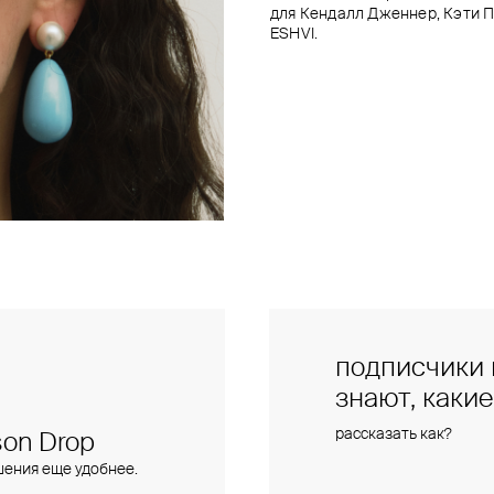
для Кендалл Дженнер, Кэти Пе
ESHVI.
подписчики 
знают, каки
рассказать как?
on Drop
шения еще удобнее.