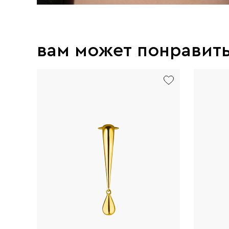
вам может понравит
exclusive
exclusive