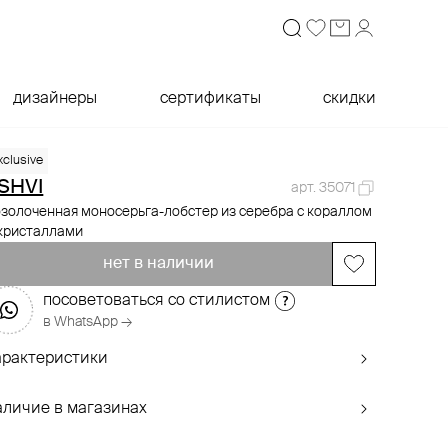
дизайнеры
сертификаты
скидки
xclusive
SHVI
арт. 35071
золоченная моносерьга-лобстер из серебра с кораллом
 кристаллами
нет в наличии
посоветоваться со стилистом
в WhatsApp →
арактеристики
аличие в магазинах