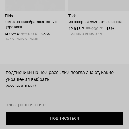
Tilda
Tilda
колье из серебра «скатертью
моносерьга «линия» из золота
дорожка»
42 845 ₽
77 900 ₽
−45%
при оплате онлайн
14 925 ₽
19 900 ₽
−25%
при оплате онлайн
подписчики нашей рассылки всегда знают, какие
украшения выбрать.
рассказать как?
подписаться