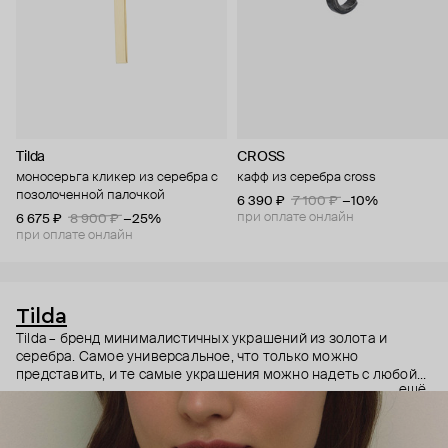
Tilda
CROSS
моносерьга кликер из серебра с
кафф из серебра cross
позолоченной палочкой
6 390 ₽
7 100 ₽
−10%
при оплате онлайн
6 675 ₽
8 900 ₽
−25%
при оплате онлайн
Tilda
Tilda – бренд минималистичных украшений из золота и
серебра. Самое универсальное, что только можно
представить, и те самые украшения можно надеть с любой
ещё
одеждой и по любому поводу.
Подарок, с которым невозможно ошибиться (здесь будут
кстати браслеты, серьги и колье с инициалами), или база,