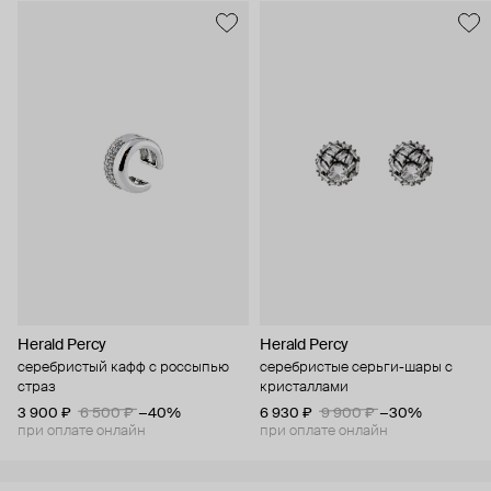
Herald Percy
Herald Percy
серебристый кафф с россыпью
серебристые серьги-шары с
страз
кристаллами
3 900 ₽
6 500 ₽
−40%
6 930 ₽
9 900 ₽
−30%
при оплате онлайн
при оплате онлайн