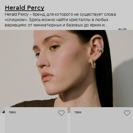
Herald Percy
Herald Percy – бренд, для которого не существует слова
«слишком». Здесь можно найти кристаллы в любых
вариациях: от миниатюрных и базовых до ярких и
ещё
массивных, которые сразу становятся главным элементом
образа. Героиня бренда – девушка из мегаполиса, которой
нужно как минимум 25 часов в сутках, чтобы все успеть, и
внушительный арсенал украшений, чтобы, поменяв серьги,
поехать на вечеринку сразу из офиса.
new
new