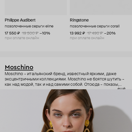
Philippe Audibert
Ringstone
позолоченные серьги eline
позолоченные серьги corall
17 550 ₽
19 500 ₽
−10%
13 992 ₽
17 490 ₽
−20%
при оплате онлайн
при оплате онлайн
Moschino
Moschino – итальянский бренд, известный яркими, даже
эксцентричными коллекциями. Moschino не боятся шутить –
как над модой, так и над самими собой. Отсюда – показы,
ещё
мгновенно становящиеся главными событиями, вирусные
выходы селебрити (помните Кэти Перри в платье-люстре на
бале Института костюма Met Gala в 2019 году?) и
коллаборации с самыми неожиданными кандидатами, от
«Улицы Сезам» до The Sims. Украшения бренда –
гипертрофированно праздничные, практически
нарисованные: с кристаллами размером с ладонь и будто бы
расплавленными сердцами.