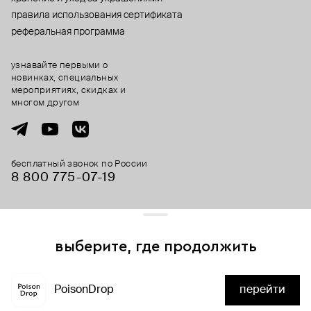
правила использования сертификата
реферальная программа
узнавайте первыми о
новинках, специальных
мероприятиях, скидках и
многом другом
бесплатный звонок по России
8 800 775⁠-07⁠-19
© 2013-2026 ООО «Пойзон Дроп».
все права защищены.
выберите, где продолжить
Для хорошей работы сайта мы используем файлы cookies
и сервисы аналитики. Продолжая его использование,
PoisonDrop
перейти
вы соглашаетесь с нашим
положением об обработке
нет в наличии